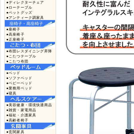
●ディレクターチェア
●ローテーブル
●ペットグッズ
●アンティーク調家具
●座椅子
●高座椅子
●正座椅子
●布団レスダイニング昇降
●こたつテーブル
●こたつ布団
●ベッド
●ソファベッド
●ベビーベッド
●業務用ベッド
●寝具
●美容健康・環境快適商品
●雑貨・家電用品
●福祉・介護家具
●高齢者椅子
●玄関家具