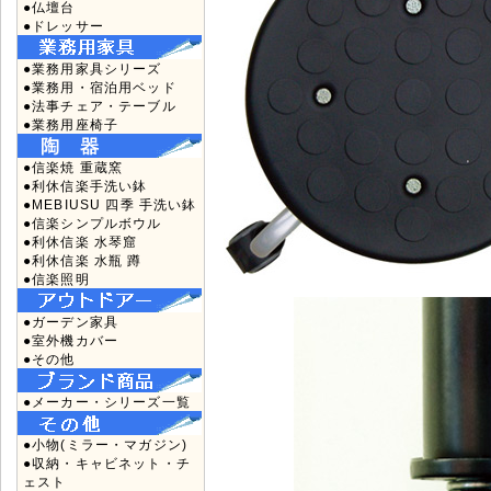
●仏壇台
●ドレッサー
●業務用家具シリーズ
●業務用・宿泊用ベッド
●法事チェア・テーブル
●業務用座椅子
●信楽焼 重蔵窯
●利休信楽手洗い鉢
●MEBIUSU 四季 手洗い鉢
●信楽シンプルボウル
●利休信楽 水琴窟
●利休信楽 水瓶 蹲
●信楽照明
●ガーデン家具
●室外機カバー
●その他
●メーカー・シリーズ一覧
●小物(ミラー・マガジン)
●収納・キャビネット・チ
ェスト