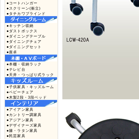
●コートハンガー
●スクリーン(衝立)
●タチカワブラインド
●キッチン収納
●ダストボックス
●ダイニングテーブル
●ダイニングチェア
●ダイニングセット
●座卓
●本棚・収納ラック
●テレビ台
●天井・つっぱり式ラック
●子供家具・キッズルーム
●ベビーチェア
●木製2段・3段ベッド
●アイアン家具
●カントリー調家具
●アジアン家具
●デザイナーズ家具
●籐・ラタン家具
●民芸家具