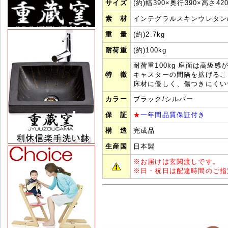
サイズ
(約)幅390×奥行390×高さ42
素 材
インテグラルスキンウレタン
重 量
(約)2.7kg
耐荷重
(約)100kg
耐荷重100kg 座面は高級
特 徴
キャスターの間隔を拡げるこ
床材に優しく、傷つきにくい
カラー
ブラック/シルバー
保 証
★
一年間品質保証付き
構 造
完成品
生産国
日本製
※
お届けは玄関渡しです。
※
日・祝日は配達時間のご指