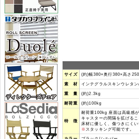
サイズ
(約)幅380×奥行380×高さ25
素 材
インテグラルスキンウレタン
重 量
(約)2.3kg
耐荷重
(約)100kg
耐荷重100kg 座面は高級
キャスターの間隔を拡げるこ
特 徴
床材に優しく、傷つきにくい
※
スタッキング可能です。
カラー
ブラック/シルバー