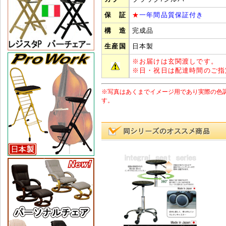
保 証
★
一年間品質保証付き
構 造
完成品
生産国
日本製
※
お届けは玄関渡しです。
※
日・祝日は配達時間のご指
※写真はあくまでイメージ用であり実際の色
す。