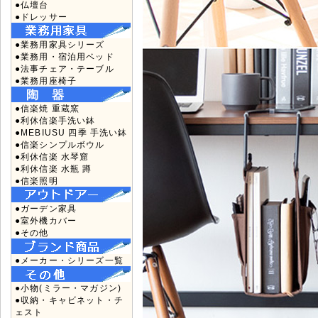
●仏壇台
●ドレッサー
●業務用家具シリーズ
●業務用・宿泊用ベッド
●法事チェア・テーブル
●業務用座椅子
●信楽焼 重蔵窯
●利休信楽手洗い鉢
●MEBIUSU 四季 手洗い鉢
●信楽シンプルボウル
●利休信楽 水琴窟
●利休信楽 水瓶 蹲
●信楽照明
●ガーデン家具
●室外機カバー
●その他
●メーカー・シリーズ一覧
●小物(ミラー・マガジン)
●収納・キャビネット・チ
ェスト