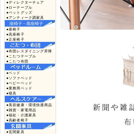
●ディレクターチェア
●ローテーブル
●ペットグッズ
●アンティーク調家具
●座椅子
●高座椅子
●正座椅子
●布団レスダイニング昇降
●こたつテーブル
●こたつ布団
●ベッド
●ソファベッド
●ベビーベッド
●業務用ベッド
●寝具
●美容健康・環境快適商品
●雑貨・家電用品
●福祉・介護家具
●高齢者椅子
●玄関家具