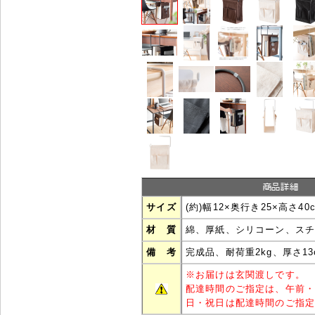
サイズ
(約)幅12×奥行き25×高さ40
材 質
綿、厚紙、シリコーン、スチ
備 考
完成品、耐荷重2kg、厚さ1
※
お届けは玄関渡しです。
配達時間のご指定は、午前
日・祝日は配達時間のご指