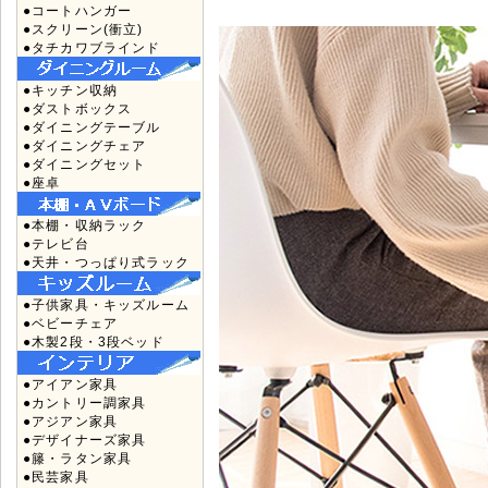
●コートハンガー
●スクリーン(衝立)
●タチカワブラインド
●キッチン収納
●ダストボックス
●ダイニングテーブル
●ダイニングチェア
●ダイニングセット
●座卓
●本棚・収納ラック
●テレビ台
●天井・つっぱり式ラック
●子供家具・キッズルーム
●ベビーチェア
●木製2段・3段ベッド
●アイアン家具
●カントリー調家具
●アジアン家具
●デザイナーズ家具
●籐・ラタン家具
●民芸家具