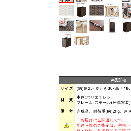
サイズ
(約)幅25×奥行き30×高さ48
本体:ポリエチレン、
材 質
フレーム:スチール(粉体塗装)
備 考
完成品、耐荷重(約)2kg、厚
※
お届けは玄関渡しです。
配達時間のご指定は、午前・
日・祝日は配達時間のご指定