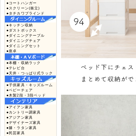
●コートハンガー
●スクリーン(衝立)
●タチカワブラインド
●キッチン収納
●ダストボックス
●ダイニングテーブル
●ダイニングチェア
●ダイニングセット
●座卓
●本棚・収納ラック
●テレビ台
●天井・つっぱり式ラック
●子供家具・キッズルーム
●ベビーチェア
●木製2段・3段ベッド
●アイアン家具
●カントリー調家具
●アジアン家具
●デザイナーズ家具
●籐・ラタン家具
●民芸家具