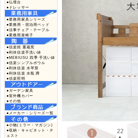
●仏壇台
●ドレッサー
●業務用家具シリーズ
●業務用・宿泊用ベッド
●法事チェア・テーブル
●業務用座椅子
●信楽焼 重蔵窯
●利休信楽手洗い鉢
●MEBIUSU 四季 手洗い鉢
●信楽シンプルボウル
●利休信楽 水琴窟
●利休信楽 水瓶 蹲
●信楽照明
●ガーデン家具
●室外機カバー
●その他
●メーカー・シリーズ一覧
●小物(ミラー・マガジン)
●収納・キャビネット・チ
ェスト