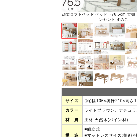
頑丈ロフトベッド ベッド下76.5cm 宮棚
ンセント すのこ
サイズ
(約)幅106×奥行210×高さ1
カラー
ライトブラウン、ナチュラ
材 質
主材:天然木(パイン材)
■組立式
構 造
■マットレスサイズ:幅97×長