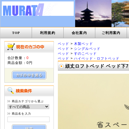
TOP
利用規約
会社案内
ご利用案内
ベッド
>
木製ベッド
ベッド
>
シングルベッド
ベッド
>
すのこベッド
合計数量：
0
ベッド
>
ハイベッド・ロフトベッド
商品金額：
0円
頑丈ロフトベッド ベッド下76
商品カテゴリから選ぶ
商品名を入力