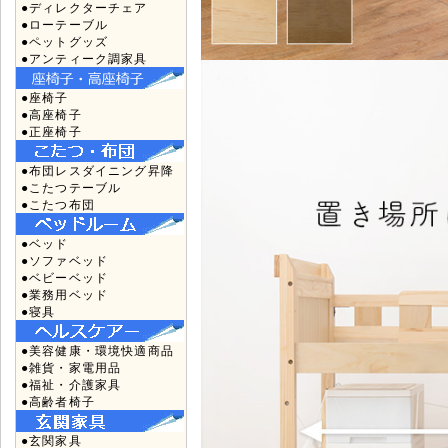
●ディレクターチェア
●ローテーブル
●ペットグッズ
●アンティーク調家具
●座椅子
●高座椅子
●正座椅子
●布団レスダイニング昇降
●こたつテーブル
●こたつ布団
●ベッド
●ソファベッド
●ベビーベッド
●業務用ベッド
●寝具
●美容健康・環境快適商品
●雑貨・家電用品
●福祉・介護家具
●高齢者椅子
●玄関家具