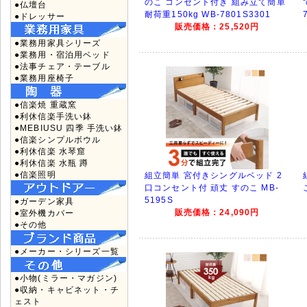
のこ コンセント付き 組み立て簡単
●仏壇台
耐荷重150kg WB-7801S3301
●ドレッサー
販売価格：25,520円
●業務用家具シリーズ
●業務用・宿泊用ベッド
●法事チェア・テーブル
●業務用座椅子
●信楽焼 重蔵窯
●利休信楽手洗い鉢
●MEBIUSU 四季 手洗い鉢
●信楽シンプルボウル
●利休信楽 水琴窟
●利休信楽 水瓶 蹲
●信楽照明
組立簡単 宮付きシングルベッド 2
口コンセント付 頑丈 すのこ MB-
5195S
●ガーデン家具
販売価格：24,090円
●室外機カバー
●その他
●メーカー・シリーズ一覧
●小物(ミラー・マガジン)
●収納・キャビネット・チ
ェスト