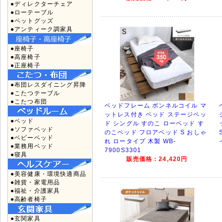
●ディレクターチェア
●ローテーブル
●ペットグッズ
●アンティーク調家具
●座椅子
●高座椅子
●正座椅子
●布団レスダイニング昇降
●こたつテーブル
●こたつ布団
ベッドフレーム ボンネルコイル マ
ットレス付き ベッド ステージベッ
●ベッド
ド シングル すのこ ローベッド す
●ソファベッド
のこベッド フロアベッド S おしゃ
●ベビーベッド
れ ロータイプ 木製 WB-
●業務用ベッド
7900S3301
●寝具
販売価格：24,420円
●美容健康・環境快適商品
●雑貨・家電用品
●福祉・介護家具
●高齢者椅子
●玄関家具