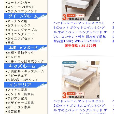
●コートハンガー
●スクリーン(衝立)
●タチカワブラインド
●キッチン収納
ベッドフレーム マットレスセット
●ダストボックス
2点セット ポケットコイル シング
●ダイニングテーブル
ル すのこベッド シングルベッド す
●ダイニングチェア
のこ コンセント付き 組み立て簡単
●ダイニングセット
耐荷重150kg WB-7802S3302
●座卓
販売価格：29,370円
●本棚・収納ラック
●テレビ台
●天井・つっぱり式ラック
●子供家具・キッズルーム
●ベビーチェア
●木製2段・3段ベッド
●アイアン家具
●カントリー調家具
●アジアン家具
ベッドフレーム マットレスセット
●デザイナーズ家具
2点セット ボンネルコイル シング
●籐・ラタン家具
ル すのこベッド シングルベッド す
●民芸家具