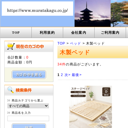
TOP
利用規約
会社案内
ご利用案内
TOP
>
ベッド
> 木製ベッド
木製ベッド
合計数量：
0
商品金額：
0円
34件
の商品がございます。
1
2
次>
最後>
商品カテゴリから選ぶ
商品名を入力