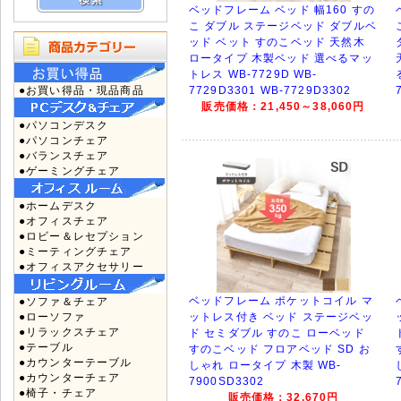
ベッドフレーム ベッド 幅160 すの
こ ダブル ステージベッド ダブルベ
ッド ベット すのこベッド 天然木
ロータイプ 木製ベッド 選べるマッ
トレス WB-7729D WB-
●お買い得品・現品商品
7729D3301 WB-7729D3302
販売価格：21,450～38,060円
●パソコンデスク
●パソコンチェア
●バランスチェア
●ゲーミングチェア
●ホームデスク
●オフィスチェア
●ロビー＆レセプション
●ミーティングチェア
●オフィスアクセサリー
ベッドフレーム ポケットコイル マ
●ソファ＆チェア
●ローソファ
ットレス付き ベッド ステージベッ
●リラックスチェア
ド セミダブル すのこ ローベッド
●テーブル
すのこベッド フロアベッド SD お
●カウンターテーブル
しゃれ ロータイプ 木製 WB-
●カウンターチェア
7900SD3302
●椅子・チェア
販売価格：32,670円