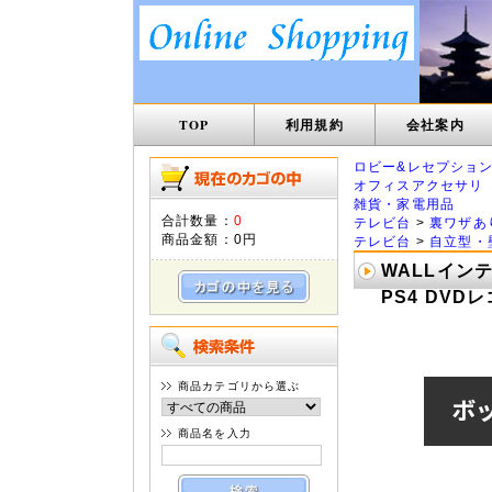
TOP
利用規約
会社案内
ロビー&レセプショ
オフィスアクセサリ
雑貨・家電用品
合計数量：
0
テレビ台
>
裏ワザあ
商品金額：
0円
テレビ台
>
自立型・
WALLインテ
PS4 DVD
商品カテゴリから選ぶ
商品名を入力