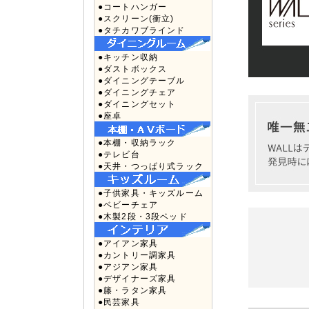
●コートハンガー
●スクリーン(衝立)
●タチカワブラインド
●キッチン収納
●ダストボックス
●ダイニングテーブル
●ダイニングチェア
●ダイニングセット
●座卓
●本棚・収納ラック
●テレビ台
●天井・つっぱり式ラック
●子供家具・キッズルーム
●ベビーチェア
●木製2段・3段ベッド
●アイアン家具
●カントリー調家具
●アジアン家具
●デザイナーズ家具
●籐・ラタン家具
●民芸家具