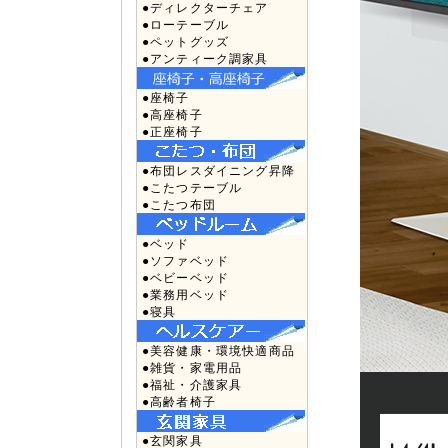
●ディレクターチェア
●ローテーブル
●ペットグッズ
●アンティーク調家具
●座椅子
●高座椅子
●正座椅子
●布団レスダイニング昇降
●こたつテーブル
●こたつ布団
●ベッド
●ソファベッド
●ベビーベッド
●業務用ベッド
●寝具
●美容健康・環境快適商品
●雑貨・家電用品
●福祉・介護家具
●高齢者椅子
●玄関家具