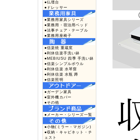
●仏壇台
●ドレッサー
●業務用家具シリーズ
●業務用・宿泊用ベッド
●法事チェア・テーブル
●業務用座椅子
●信楽焼 重蔵窯
●利休信楽手洗い鉢
●MEBIUSU 四季 手洗い鉢
●信楽シンプルボウル
●利休信楽 水琴窟
●利休信楽 水瓶 蹲
●信楽照明
●ガーデン家具
●室外機カバー
●その他
●メーカー・シリーズ一覧
●小物(ミラー・マガジン)
●収納・キャビネット・チ
ェスト