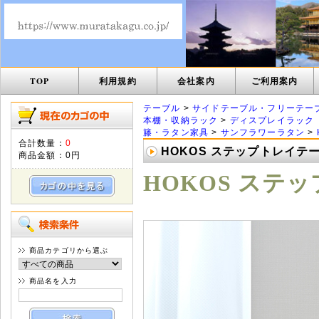
TOP
利用規約
会社案内
ご利用案内
テーブル
>
サイドテーブル・フリーテー
本棚・収納ラック
>
ディスプレイラック
籐・ラタン家具
>
サンフラワーラタン
>
合計数量：
0
HOKOS ステップトレイテー
商品金額：
0円
HOKOS ステッ
商品カテゴリから選ぶ
商品名を入力