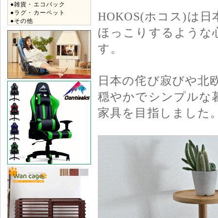
●雑貨・エコバック
●ラグ・カーペット
HOKOS(ホコス)
●その他
ほっこりするような心
す。
日本の侘び寂びや北
穏やかでシンプルな
家具を目指しました