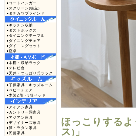
●コートハンガー
●スクリーン(衝立)
●タチカワブラインド
●キッチン収納
●ダストボックス
●ダイニングテーブル
●ダイニングチェア
●ダイニングセット
●座卓
●本棚・収納ラック
●テレビ台
●天井・つっぱり式ラック
●子供家具・キッズルーム
●ベビーチェア
●木製2段・3段ベッド
●アイアン家具
●カントリー調家具
●アジアン家具
ほっこりするよう
●デザイナーズ家具
●籐・ラタン家具
ス)」
●民芸家具