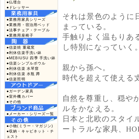
●仏壇台
●ドレッサー
それは景色のように
●業務用家具シリーズ
まっている。
●業務用・宿泊用ベッド
●法事チェア・テーブル
手触りよく温もりあ
●業務用座椅子
し特別になっていく
●信楽焼 重蔵窯
●利休信楽手洗い鉢
●MEBIUSU 四季 手洗い鉢
●信楽シンプルボウル
親から孫へ。
●利休信楽 水琴窟
●利休信楽 水瓶 蹲
時代を超えて使える
●信楽照明
●ガーデン家具
自然を尊重し、穏や
●室外機カバー
●その他
ルをかなえる。
●メーカー・シリーズ一覧
日本と北欧のスタイ
●小物(ミラー・マガジン)
ートラルな家具、HOK
●収納・キャビネット・チ
ェスト