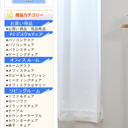
●お買い得品・現品商品
●パソコンデスク
●パソコンチェア
●バランスチェア
●ゲーミングチェア
●ホームデスク
●オフィスチェア
●ロビー＆レセプション
●ミーティングチェア
●オフィスアクセサリー
●ソファ＆チェア
●ローソファ
●リラックスチェア
●テーブル
●カウンターテーブル
●カウンターチェア
●椅子・チェア