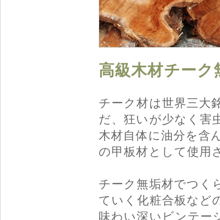
高級木材チーク
チーク材は世界三大
だ、狂いが少なく害
木材自体に油分を含
の甲板材として使用
チーク無垢材でつく
ていく化粧合板など
味わい深いビンテー