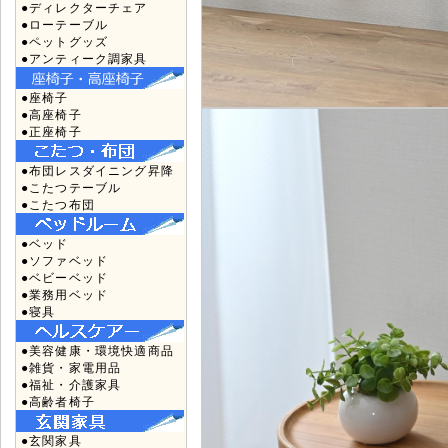
●ディレクターチェア
●ローテーブル
●ペットグッズ
●アンティーク調家具
●座椅子
●高座椅子
●正座椅子
●布団レスダイニング昇降
●こたつテーブル
●こたつ布団
●ベッド
●ソファベッド
●ベビーベッド
●業務用ベッド
●寝具
●美容健康・環境快適商品
●雑貨・家電用品
●福祉・介護家具
●高齢者椅子
●玄関家具