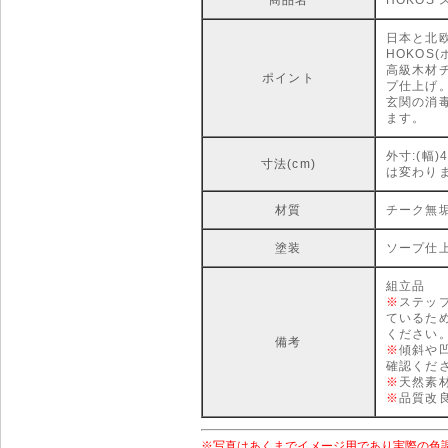
日本と北
HOKOS
高級木材
ポイント
プ仕上げ
玄関の消
ます。
外寸:(幅)4
寸法(cm)
は変わり
材質
チーク無
塗装
ソープ仕
組立品
※
ステッ
ているた
ください
備考
※
傾斜や
確認くだ
※
天然素
※
品質改
※写真はあくまでイメージ用であり実際の色