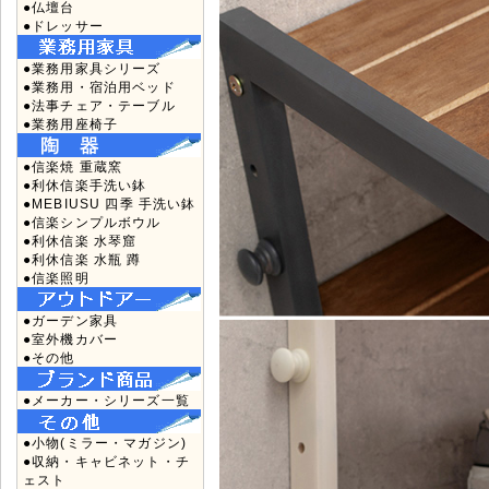
●仏壇台
●ドレッサー
●業務用家具シリーズ
●業務用・宿泊用ベッド
●法事チェア・テーブル
●業務用座椅子
●信楽焼 重蔵窯
●利休信楽手洗い鉢
●MEBIUSU 四季 手洗い鉢
●信楽シンプルボウル
●利休信楽 水琴窟
●利休信楽 水瓶 蹲
●信楽照明
●ガーデン家具
●室外機カバー
●その他
●メーカー・シリーズ一覧
●小物(ミラー・マガジン)
●収納・キャビネット・チ
ェスト