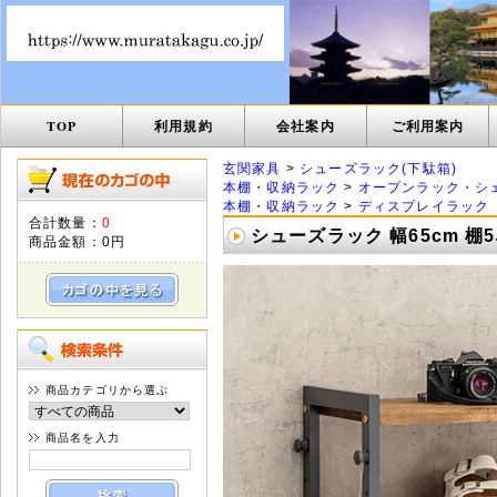
TOP
利用規約
会社案内
ご利用案内
玄関家具
>
シューズラック(下駄箱)
本棚・収納ラック
>
オープンラック・シ
本棚・収納ラック
>
ディスプレイラック
合計数量：
0
シューズラック 幅65cm 棚5
商品金額：
0円
商品カテゴリから選ぶ
商品名を入力