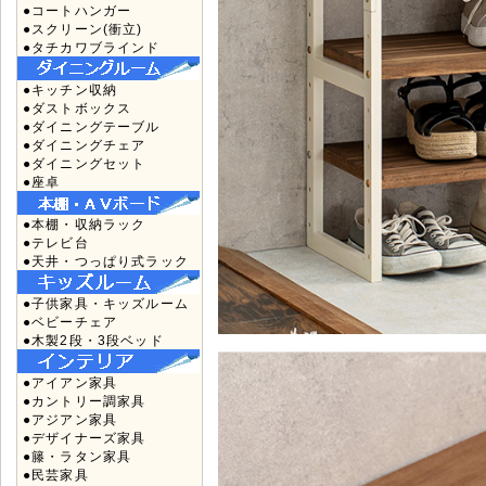
●コートハンガー
●スクリーン(衝立)
●タチカワブラインド
●キッチン収納
●ダストボックス
●ダイニングテーブル
●ダイニングチェア
●ダイニングセット
●座卓
●本棚・収納ラック
●テレビ台
●天井・つっぱり式ラック
●子供家具・キッズルーム
●ベビーチェア
●木製2段・3段ベッド
●アイアン家具
●カントリー調家具
●アジアン家具
●デザイナーズ家具
●籐・ラタン家具
●民芸家具