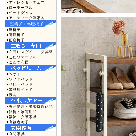
●ディレクターチェア
●ローテーブル
●ペットグッズ
●アンティーク調家具
●座椅子
●高座椅子
●正座椅子
●布団レスダイニング昇降
●こたつテーブル
●こたつ布団
●ベッド
●ソファベッド
●ベビーベッド
●業務用ベッド
●寝具
●美容健康・環境快適商品
●雑貨・家電用品
●福祉・介護家具
●高齢者椅子
●玄関家具