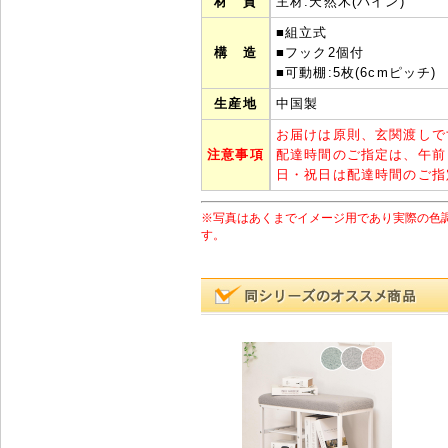
材 質
主材:天然木(パイン)
■組立式
構 造
■フック2個付
■可動棚:5枚(6cmピッチ)
生産地
中国製
お届けは原則、玄関渡しで
注意事項
配達時間のご指定は、午前
日・祝日は配達時間のご指
※写真はあくまでイメージ用であり実際の色
す。