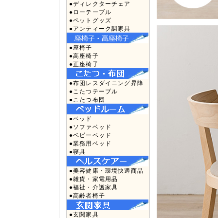
●ディレクターチェア
●ローテーブル
●ペットグッズ
●アンティーク調家具
●座椅子
●高座椅子
●正座椅子
●布団レスダイニング昇降
●こたつテーブル
●こたつ布団
●ベッド
●ソファベッド
●ベビーベッド
●業務用ベッド
●寝具
●美容健康・環境快適商品
●雑貨・家電用品
●福祉・介護家具
●高齢者椅子
●玄関家具