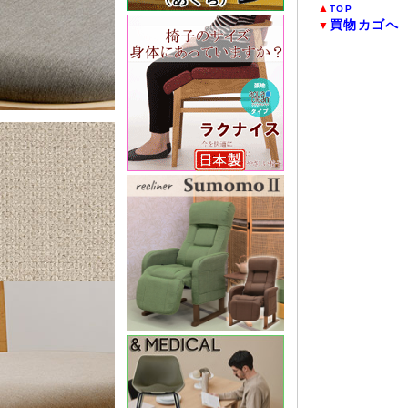
▲
TOP
買物カゴへ
▼