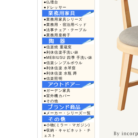
●仏壇台
●ドレッサー
●業務用家具シリーズ
●業務用・宿泊用ベッド
●法事チェア・テーブル
●業務用座椅子
●信楽焼 重蔵窯
●利休信楽手洗い鉢
●MEBIUSU 四季 手洗い鉢
●信楽シンプルボウル
●利休信楽 水琴窟
●利休信楽 水瓶 蹲
●信楽照明
●ガーデン家具
●室外機カバー
●その他
●メーカー・シリーズ一覧
●小物(ミラー・マガジン)
●収納・キャビネット・チ
ェスト