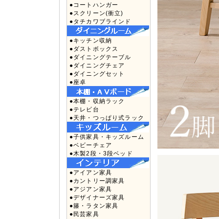
●コートハンガー
●スクリーン(衝立)
●タチカワブラインド
●キッチン収納
●ダストボックス
●ダイニングテーブル
●ダイニングチェア
●ダイニングセット
●座卓
●本棚・収納ラック
●テレビ台
●天井・つっぱり式ラック
●子供家具・キッズルーム
●ベビーチェア
●木製2段・3段ベッド
●アイアン家具
●カントリー調家具
●アジアン家具
●デザイナーズ家具
●籐・ラタン家具
●民芸家具