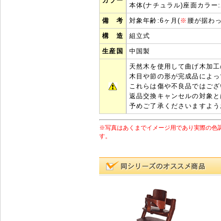
カラー
本体(ナチュラル)座面カラ
備 考
対象年齢:6ヶ月(
※
腰が据わっ
構 造
組立式
生産国
中国製
天然木を使用して曲げ木加工
木目や節の形が完成品によっ
これらは傷や不良品ではござ
返品交換キャンセルの対象と
予めご了承くださいますよう
※写真はあくまでイメージ用であり実際の色
す。