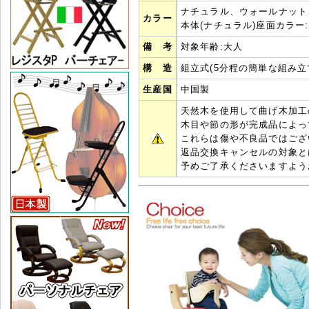
ナチュラル、ウォールナット
カラー
本体(ナチュラル)座面カラ
備 考
対象年齢:大人
構 造
組立式(5分程の簡単な組み立
生産国
中国製
天然木を使用して曲げ木加工
木目や節の形が完成品によっ
これらは傷や不良品ではござ
返品交換キャンセルの対象と
予めご了承くださいますよう