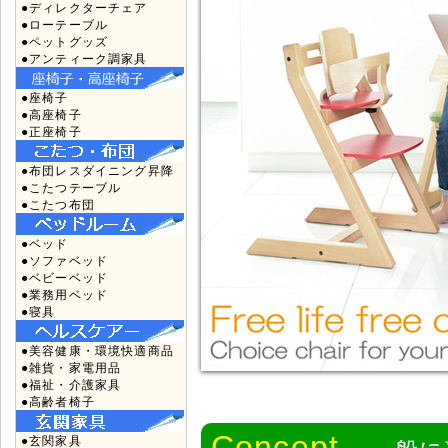
●ディレクターチェア
●ローテーブル
●ペットグッズ
●アンティーク調家具
●座椅子
●高座椅子
●正座椅子
●布団レスダイニング昇降
●こたつテーブル
●こたつ布団
●ベッド
●ソファベッド
●ベビーベッド
●業務用ベッド
●寝具
●美容健康・環境快適商品
●雑貨・家電用品
●福祉・介護家具
●高齢者椅子
Concept
●玄関家具