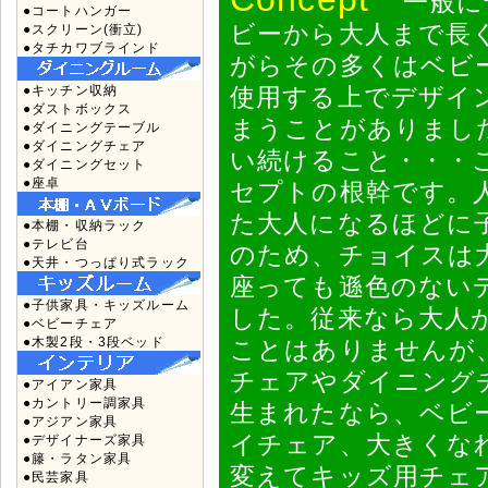
一般に普
●コートハンガー
ビーから大人まで長
●スクリーン(衝立)
●タチカワブラインド
がらその多くはベビ
●キッチン収納
使用する上でデザイ
●ダストボックス
まうことがありまし
●ダイニングテーブル
●ダイニングチェア
い続けること・・・こ
●ダイニングセット
●座卓
セプトの根幹です。
た大人になるほどに
●本棚・収納ラック
●テレビ台
のため、チョイスは
●天井・つっぱり式ラック
座っても遜色のない
●子供家具・キッズルーム
した。従来なら大人
●ベビーチェア
●木製2段・3段ベッド
ことはありませんが
チェアやダイニング
●アイアン家具
●カントリー調家具
生まれたなら、ベビ
●アジアン家具
イチェア、大きくな
●デザイナーズ家具
●籐・ラタン家具
変えてキッズ用チェ
●民芸家具