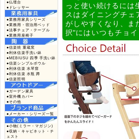
●仏壇台
っと使い続けるには
●ドレッサー
スはダイニングチェ
●業務用家具シリーズ
がしやすくなり、ま
●業務用・宿泊用ベッド
●法事チェア・テーブル
択"にはいつもチョ
●業務用座椅子
●信楽焼 重蔵窯
●利休信楽手洗い鉢
●MEBIUSU 四季 手洗い鉢
●信楽シンプルボウル
●利休信楽 水琴窟
●利休信楽 水瓶 蹲
●信楽照明
●ガーデン家具
●室外機カバー
●その他
●メーカー・シリーズ一覧
●小物(ミラー・マガジン)
●収納・キャビネット・チ
ェスト