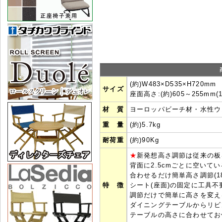
(約)W483×D535×H720mm
サイズ
座面高さ:(約)605～255mm
材 質
ヨーロッパビーチ材・水性ウ
重 量
(約)5.7kg
耐荷重
(約)90Kg
★
新発想高さ調節は従来の板
背面に2.5cmごとに空いて
合わせるだけ簡単高さ調節(1
特 徴
シート(座面)の固定に工具
調節だけで簡単に高さを変え
ダイニングテーブルからリビ
テーブルの高さに合わせてお