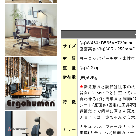
(約)W483×D535×H720mm
サイズ
座面高さ:(約)605～255mm
材 質
ヨーロッパビーチ材・水性ウ
重 量
(約)7.2kg
耐荷重
(約)90Kg
★
新発想高さ調節は従来の板
背面に2.5cmごとに空いて
合わせるだけ簡単高さ調節(1
特 徴
シート(座面)の固定に工具
調節だけで簡単に高さを変え
チョイスは、赤ちゃんから大
ナチュラル、ウォールナット
カラー
本体(ナチュラル)座面カラ