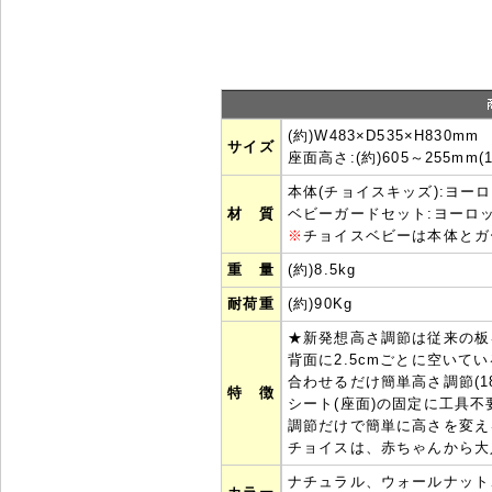
(約)W483×D535×H830mm
サイズ
座面高さ:(約)605～255mm
本体(チョイスキッズ):ヨー
材 質
ベビーガードセット:ヨーロ
※
チョイスベビーは本体とガ
重 量
(約)8.5kg
耐荷重
(約)90Kg
★新発想高さ調節は従来の板
背面に2.5cmごとに空いて
合わせるだけ簡単高さ調節(1
特 徴
シート(座面)の固定に工具
調節だけで簡単に高さを変え
チョイスは、赤ちゃんから大
ナチュラル、ウォールナット