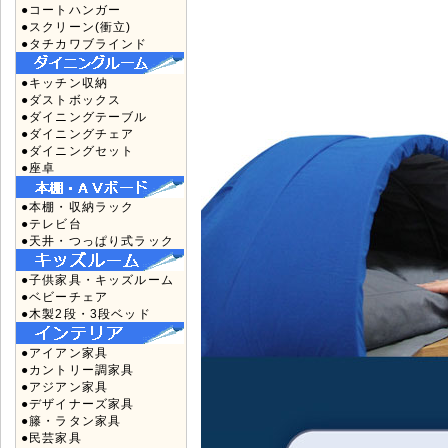
●コートハンガー
●スクリーン(衝立)
●タチカワブラインド
●キッチン収納
●ダストボックス
●ダイニングテーブル
●ダイニングチェア
●ダイニングセット
●座卓
●本棚・収納ラック
●テレビ台
●天井・つっぱり式ラック
●子供家具・キッズルーム
●ベビーチェア
●木製2段・3段ベッド
●アイアン家具
●カントリー調家具
●アジアン家具
●デザイナーズ家具
●籐・ラタン家具
●民芸家具