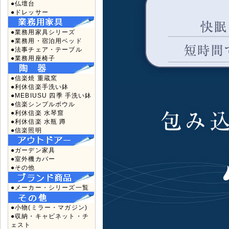
●仏壇台
●ドレッサー
●業務用家具シリーズ
●業務用・宿泊用ベッド
●法事チェア・テーブル
●業務用座椅子
●信楽焼 重蔵窯
●利休信楽手洗い鉢
●MEBIUSU 四季 手洗い鉢
●信楽シンプルボウル
●利休信楽 水琴窟
●利休信楽 水瓶 蹲
●信楽照明
●ガーデン家具
●室外機カバー
●その他
●メーカー・シリーズ一覧
●小物(ミラー・マガジン)
●収納・キャビネット・チ
ェスト