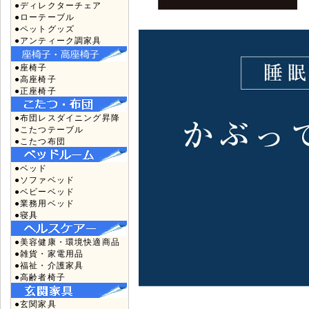
●ディレクターチェア
●ローテーブル
●ペットグッズ
●アンティーク調家具
●座椅子
●高座椅子
●正座椅子
●布団レスダイニング昇降
●こたつテーブル
●こたつ布団
●ベッド
●ソファベッド
●ベビーベッド
●業務用ベッド
●寝具
●美容健康・環境快適商品
●雑貨・家電用品
●福祉・介護家具
●高齢者椅子
●玄関家具