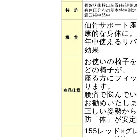
骨盤状態検出装置(特許第392
特 許
身体圧分布の基本特性測定・解
意匠権申請中
仙骨サポート
康的な身体に。
機 能
年中使えるリバ
効果
お使いの椅子
どの椅子が、
座る方にフィ
ります。
商品仕様
腰痛で悩んで
お勧めいたし
正しい姿勢から
防「体」が安定
155レッド×グ