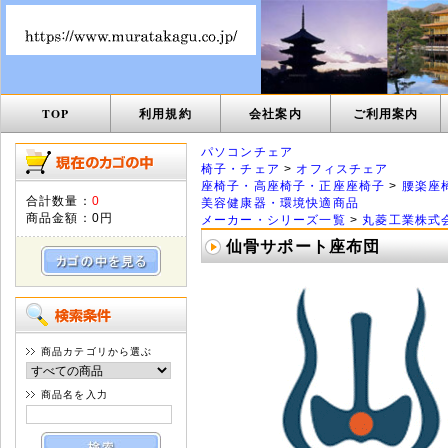
TOP
利用規約
会社案内
ご利用案内
パソコンチェア
椅子・チェア
>
オフィスチェア
座椅子・高座椅子・正座座椅子
>
腰楽座
合計数量：
0
美容健康器・環境快適商品
商品金額：
0円
メーカー・シリーズ一覧
>
丸菱工業株式
仙骨サポート座布団
商品カテゴリから選ぶ
商品名を入力