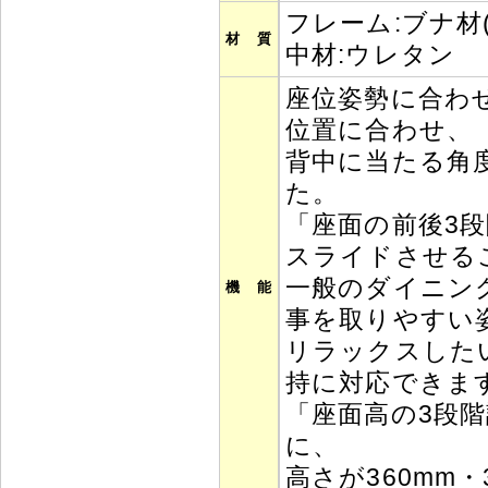
フレーム:ブナ
材 質
中材:ウレタン
座位姿勢に合わ
位置に合わせ、
背中に当たる角
た。
「座面の前後3
スライドさせる
一般のダイニン
機 能
事を取りやすい
リラックスした
持に対応できま
「座面高の3段
に、
高さが360mm・