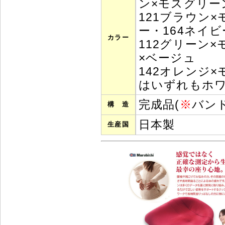
ン×モスグリー
121ブラウン
ー・164ネイ
カラー
112グリーン×
×ベージュ
142オレンジ×
はいずれもホワ
完成品(
※
バン
構 造
日本製
生産国