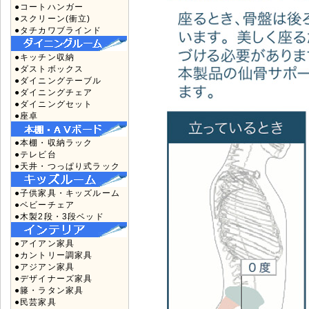
●コートハンガー
●スクリーン(衝立)
●タチカワブラインド
●キッチン収納
●ダストボックス
●ダイニングテーブル
●ダイニングチェア
●ダイニングセット
●座卓
●本棚・収納ラック
●テレビ台
●天井・つっぱり式ラック
●子供家具・キッズルーム
●ベビーチェア
●木製2段・3段ベッド
●アイアン家具
●カントリー調家具
●アジアン家具
●デザイナーズ家具
●籐・ラタン家具
●民芸家具