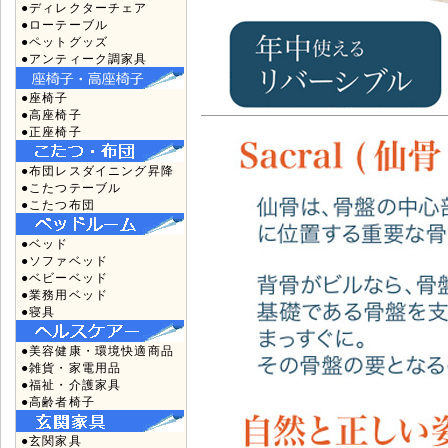
●ディレクターチェア
●ローテーブル
●ペットグッズ
●アンティーク調家具
●座椅子
●高座椅子
●正座椅子
●布団レスダイニング昇降
●こたつテーブル
●こたつ布団
●ベッド
●ソファベッド
●ベビーベッド
●業務用ベッド
●寝具
●美容健康・環境快適商品
●雑貨・家電用品
●福祉・介護家具
●高齢者椅子
●玄関家具