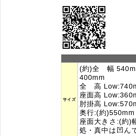
(約)全 幅 5
400mm
全 高 Low:740
座面高 Low:360
サイズ
肘掛高 Low:570
奥行:(約)550m
座面大きさ:(約)幅
処・真中は凹ん