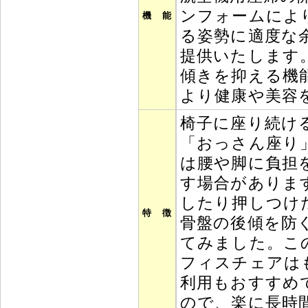
ンフォームによ
機 能
る姿勢に適度な
提供いたします
傾きを抑える機
より健康や美容
椅子に座り続け
「おっさん座り
は腰や脚に負担
す場合がありま
したり押しつけ
特 徴
骨盤の後傾を防
てみました。こ
フィスチェアは
利用もおすすめ
ので、楽に長時