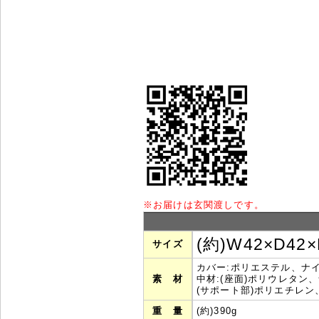
※
お届けは玄関渡しです。
(約)W42×D42×
サイズ
カバー:ポリエステル、ナ
素 材
中材:(座面)ポリウレタン
(サポート部)ポリエチレ
重 量
(約)390g