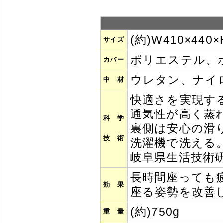
(約)W410×440
サイズ
ポリエステル、
カバー
ウレタン、ナイロ
中 材
快適さを実現する
通気性が高く蒸
科 学
裏側は安心の滑
技 術
洗濯機で洗える
岐阜県生活技術
長時間座っても
効 果
座る姿勢を改善
(約)750g
重 量