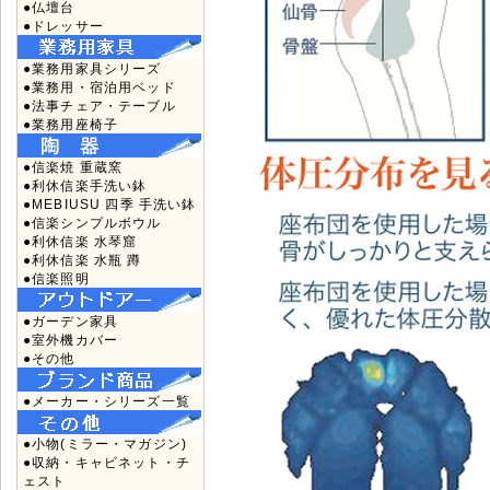
●仏壇台
●ドレッサー
●業務用家具シリーズ
●業務用・宿泊用ベッド
●法事チェア・テーブル
●業務用座椅子
●信楽焼 重蔵窯
●利休信楽手洗い鉢
●MEBIUSU 四季 手洗い鉢
●信楽シンプルボウル
●利休信楽 水琴窟
●利休信楽 水瓶 蹲
●信楽照明
●ガーデン家具
●室外機カバー
●その他
●メーカー・シリーズ一覧
●小物(ミラー・マガジン)
●収納・キャビネット・チ
ェスト