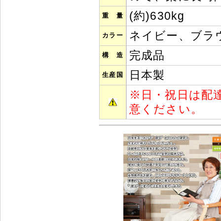
(約)630kg
重 量
ネイビー、ブラ
カラー
完成品
構 造
日本製
生産国
※
日・祝日は配
意ください。