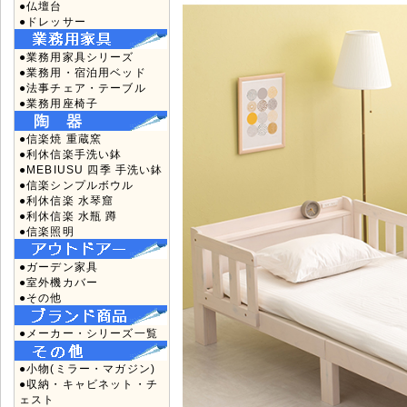
●仏壇台
●ドレッサー
●業務用家具シリーズ
●業務用・宿泊用ベッド
●法事チェア・テーブル
●業務用座椅子
●信楽焼 重蔵窯
●利休信楽手洗い鉢
●MEBIUSU 四季 手洗い鉢
●信楽シンプルボウル
●利休信楽 水琴窟
●利休信楽 水瓶 蹲
●信楽照明
●ガーデン家具
●室外機カバー
●その他
●メーカー・シリーズ一覧
●小物(ミラー・マガジン)
●収納・キャビネット・チ
ェスト