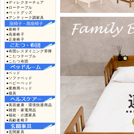
●ディレクターチェア
●ローテーブル
●ペットグッズ
●アンティーク調家具
●座椅子
●高座椅子
●正座椅子
●布団レスダイニング昇降
●こたつテーブル
●こたつ布団
●ベッド
●ソファベッド
●ベビーベッド
●業務用ベッド
●寝具
●美容健康・環境快適商品
●雑貨・家電用品
●福祉・介護家具
●高齢者椅子
●玄関家具