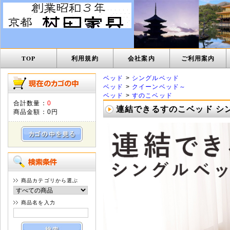
TOP
利用規約
会社案内
ご利用案内
ベッド
>
シングルベッド
ベッド
>
クイーンベッド～
ベッド
>
すのこベッド
合計数量：
0
連結できるすのこベッド シング
商品金額：
0円
商品カテゴリから選ぶ
商品名を入力