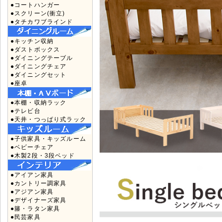
●コートハンガー
●スクリーン(衝立)
●タチカワブラインド
●キッチン収納
●ダストボックス
●ダイニングテーブル
●ダイニングチェア
●ダイニングセット
●座卓
●本棚・収納ラック
●テレビ台
●天井・つっぱり式ラック
●子供家具・キッズルーム
●ベビーチェア
●木製2段・3段ベッド
●アイアン家具
●カントリー調家具
●アジアン家具
●デザイナーズ家具
●籐・ラタン家具
●民芸家具