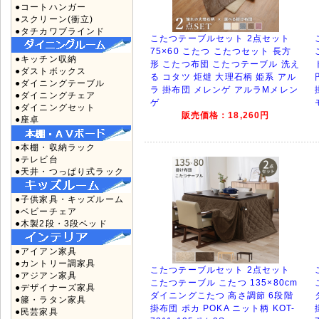
●コートハンガー
●スクリーン(衝立)
●タチカワブラインド
こたつテーブルセット 2点セット
75×60 こたつ こたつセット 長方
●キッチン収納
形 こたつ布団 こたつテーブル 洗え
●ダストボックス
る コタツ 炬燵 大理石柄 姫系 アル
●ダイニングテーブル
ラ 掛布団 メレンゲ アルラMメレン
●ダイニングチェア
ゲ
●ダイニングセット
販売価格：18,260円
●座卓
●本棚・収納ラック
●テレビ台
●天井・つっぱり式ラック
●子供家具・キッズルーム
●ベビーチェア
●木製2段・3段ベッド
●アイアン家具
●カントリー調家具
こたつテーブルセット 2点セット
●アジアン家具
こたつテーブル こたつ 135×80cm
●デザイナーズ家具
ダイニングこたつ 高さ調節 6段階
●籐・ラタン家具
掛布団 ポカ POKA ニット柄 KOT-
●民芸家具