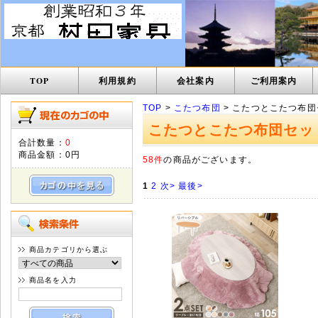
TOP
利用規約
会社案内
ご利用案内
TOP
>
こたつ布団
> こたつとこたつ布団
こたつとこたつ布団セッ
合計数量：
0
商品金額：
0円
58件
の商品がございます。
1
2
次>
最後>
商品カテゴリから選ぶ
商品名を入力