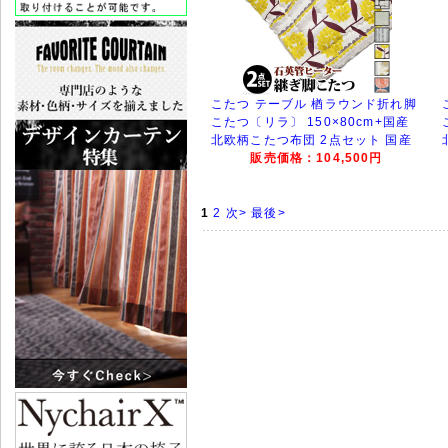
こたつ テーブル 楢ラウンド折れ脚
こたつ〔リラ〕 150×80cm+国産
北欧柄こたつ布団 2点セット 国産
販売価格：104,500円
1
2
次>
最後>