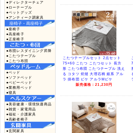
●ディレクターチェア
●ローテーブル
●ペットグッズ
●アンティーク調家具
●座椅子
●高座椅子
●正座椅子
●布団レスダイニング昇降
●こたつテーブル
こたつテーブルセット 2点セット
●こたつ布団
75×60 こたつ こたつセット 長方
形 こたつ布団 こたつテーブル 洗え
●ベッド
る コタツ 炬燵 大理石柄 姫系 アル
●ソファベッド
ラ 掛布団 ビケ アルラMビケ
●ベビーベッド
販売価格：21,230円
●業務用ベッド
●寝具
●美容健康・環境快適商品
●雑貨・家電用品
●福祉・介護家具
●高齢者椅子
●玄関家具