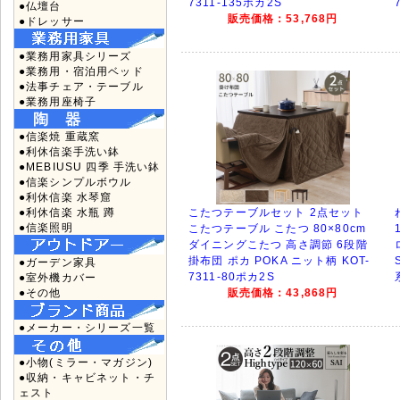
7311-135ポカ2S
●仏壇台
販売価格：53,768円
●ドレッサー
●業務用家具シリーズ
●業務用・宿泊用ベッド
●法事チェア・テーブル
●業務用座椅子
●信楽焼 重蔵窯
●利休信楽手洗い鉢
●MEBIUSU 四季 手洗い鉢
●信楽シンプルボウル
●利休信楽 水琴窟
●利休信楽 水瓶 蹲
こたつテーブルセット 2点セット
●信楽照明
こたつテーブル こたつ 80×80cm
ダイニングこたつ 高さ調節 6段階
掛布団 ポカ POKA ニット柄 KOT-
●ガーデン家具
7311-80ポカ2S
●室外機カバー
●その他
販売価格：43,868円
●メーカー・シリーズ一覧
●小物(ミラー・マガジン)
●収納・キャビネット・チ
ェスト