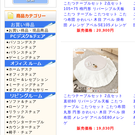
こたつテーブルセット 2点セット
105×75 楕円形 リバーシブル天板
こたつ テーブル こたつセット こた
つ布団 かわいい 木目 アベル 掛布
団 メレンゲ アベルSE105メレンゲ
●お買い得品・現品商品
販売価格：20,900円
●パソコンデスク
●パソコンチェア
●バランスチェア
●ゲーミングチェア
●ホームデスク
●オフィスチェア
●ロビー＆レセプション
●ミーティングチェア
●オフィスアクセサリー
こたつテーブルセット 2点セット
直径80 リバーシブル天板 こたつ
●ソファ＆チェア
●ローソファ
テーブル こたつセット こたつ布団
●リラックスチェア
丸形 円形 かわいい 木目 アベル 掛
●テーブル
布団 メレンゲ アベルSE80メレン
●カウンターテーブル
ゲ
●カウンターチェア
販売価格：19,030円
●椅子・チェア