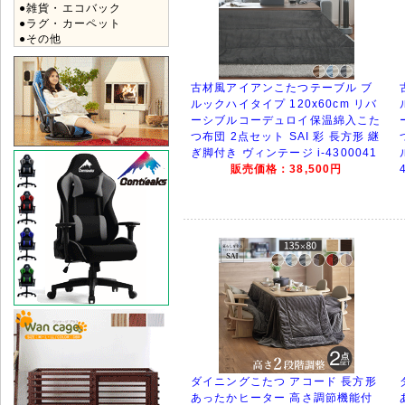
●雑貨・エコバック
●ラグ・カーペット
●その他
古材風アイアンこたつテーブル ブ
ルックハイタイプ 120x60cm リバ
ーシブルコーデュロイ保温綿入こた
つ布団 2点セット SAI 彩 長方形 継
ぎ脚付き ヴィンテージ i-4300041
販売価格：38,500円
ダイニングこたつ アコード 長方形
あったかヒーター 高さ調節機能付