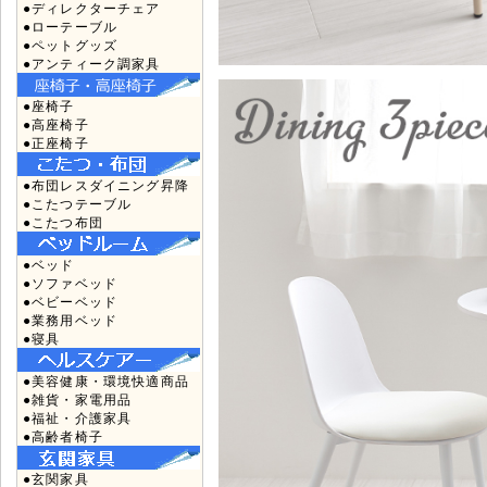
●ディレクターチェア
●ローテーブル
●ペットグッズ
●アンティーク調家具
●座椅子
●高座椅子
●正座椅子
●布団レスダイニング昇降
●こたつテーブル
●こたつ布団
●ベッド
●ソファベッド
●ベビーベッド
●業務用ベッド
●寝具
●美容健康・環境快適商品
●雑貨・家電用品
●福祉・介護家具
●高齢者椅子
●玄関家具