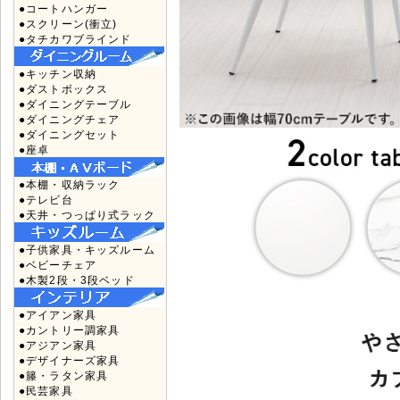
●コートハンガー
●スクリーン(衝立)
●タチカワブラインド
●キッチン収納
●ダストボックス
●ダイニングテーブル
●ダイニングチェア
●ダイニングセット
●座卓
●本棚・収納ラック
●テレビ台
●天井・つっぱり式ラック
●子供家具・キッズルーム
●ベビーチェア
●木製2段・3段ベッド
●アイアン家具
●カントリー調家具
●アジアン家具
●デザイナーズ家具
●籐・ラタン家具
●民芸家具