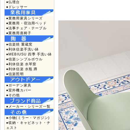
●仏壇台
●ドレッサー
●業務用家具シリーズ
●業務用・宿泊用ベッド
●法事チェア・テーブル
●業務用座椅子
●信楽焼 重蔵窯
●利休信楽手洗い鉢
●MEBIUSU 四季 手洗い鉢
●信楽シンプルボウル
●利休信楽 水琴窟
●利休信楽 水瓶 蹲
●信楽照明
●ガーデン家具
●室外機カバー
●その他
●メーカー・シリーズ一覧
●小物(ミラー・マガジン)
●収納・キャビネット・チ
ェスト