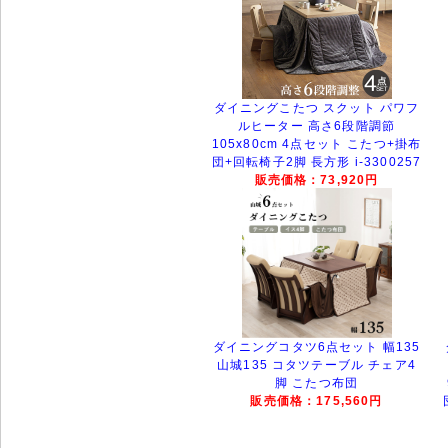
ダイニングこたつ スクット パワフ
ルヒーター 高さ6段階調節
105x80cm 4点セット こたつ+掛布
団+回転椅子2脚 長方形 i-3300257
販売価格：73,920円
ダイニングコタツ6点セット 幅135
山城135 コタツテーブル チェア4
脚 こたつ布団
販売価格：175,560円