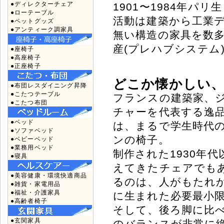
●ディレクターチェア
1901〜1984年
●ローテーブル
活動は建築から工業
●ペットグッズ
●アンティーク調家具
無い構造の家具を数
産(プレハブシステム
●座椅子
●高座椅子
●正座椅子
どこか懐かしい
●布団レスダイニング昇降
●こたつテーブル
フランスの建築家、
●こたつ布団
チャーを代表する逸品、S
●ベッド
は、まるで学生時代
●ソファベッド
ンの椅子。
●ベビーベッド
●業務用ベッド
制作された1930年
●寝具
えてきたチェアでも
●美容健康・環境快適商品
るのは、人がもたれ
●雑貨・家電用品
●福祉・介護家具
に生まれた必要最小
●高齢者椅子
そして、後ろ脚に比
●玄関家具
のバランスが非常に