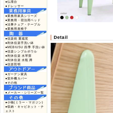
●仏壇台
●ドレッサー
●業務用家具シリーズ
●業務用・宿泊用ベッド
●法事チェア・テーブル
●業務用座椅子
Detail
●信楽焼 重蔵窯
●利休信楽手洗い鉢
●MEBIUSU 四季 手洗い鉢
●信楽シンプルボウル
●利休信楽 水琴窟
●利休信楽 水瓶 蹲
●信楽照明
●ガーデン家具
●室外機カバー
●その他
●メーカー・シリーズ一覧
●小物(ミラー・マガジン)
●収納・キャビネット・チ
ェスト