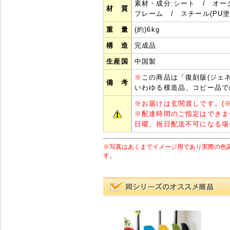
素材・成分:シート / オー
材 質
フレーム / スチール(PU塗
重 量
(約)6kg
構 造
完成品
生産国
中国製
※
この商品は「復刻版(ジェ
備 考
いわゆる模造品、コピー品で
※
お届けは玄関渡しです。(
※
配達時間のご指定はできま
日曜、祝日配送不可になる場
※写真はあくまでイメージ用であり実際の色
す。