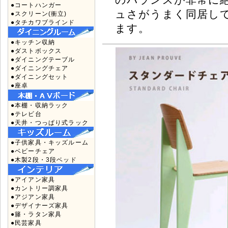
●コートハンガー
ュさがうまく同居し
●スクリーン(衝立)
●タチカワブラインド
ます。
●キッチン収納
●ダストボックス
●ダイニングテーブル
●ダイニングチェア
●ダイニングセット
●座卓
●本棚・収納ラック
●テレビ台
●天井・つっぱり式ラック
●子供家具・キッズルーム
●ベビーチェア
●木製2段・3段ベッド
●アイアン家具
●カントリー調家具
●アジアン家具
●デザイナーズ家具
●籐・ラタン家具
●民芸家具