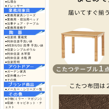
●仏壇台
●ドレッサー
●業務用家具シリーズ
●業務用・宿泊用ベッド
●法事チェア・テーブル
●業務用座椅子
●信楽焼 重蔵窯
●利休信楽手洗い鉢
●MEBIUSU 四季 手洗い鉢
●信楽シンプルボウル
●利休信楽 水琴窟
●利休信楽 水瓶 蹲
●信楽照明
●ガーデン家具
●室外機カバー
●その他
●メーカー・シリーズ一覧
●小物(ミラー・マガジン)
●収納・キャビネット・チ
ェスト