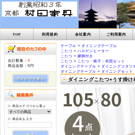
TOP
利用規約
会社案内
ご利用案内
テーブル
>
ダイニングテーブル
こたつ
>
ハロゲンヒーター
こたつ
>
継脚付き
合計数量：
0
こたつ
>
こたつ・椅子・布団セット
商品金額：
0円
ダイニングテーブル
>
ダイニングコタツ
ダイニングテーブル
>
ダイニングセット
ダイニングこたつ+うす掛け布団 4
商品カテゴリから選ぶ
商品名を入力