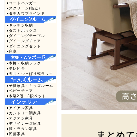
●コートハンガー
●スクリーン(衝立)
●タチカワブラインド
●キッチン収納
●ダストボックス
●ダイニングテーブル
●ダイニングチェア
●ダイニングセット
●座卓
●本棚・収納ラック
●テレビ台
●天井・つっぱり式ラック
●子供家具・キッズルーム
●ベビーチェア
●木製2段・3段ベッド
●アイアン家具
●カントリー調家具
●アジアン家具
●デザイナーズ家具
●籐・ラタン家具
●民芸家具