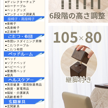
●ディレクターチェア
●ローテーブル
●ペットグッズ
●アンティーク調家具
●座椅子
●高座椅子
●正座椅子
●布団レスダイニング昇降
●こたつテーブル
●こたつ布団
●ベッド
●ソファベッド
●ベビーベッド
●業務用ベッド
●寝具
●美容健康・環境快適商品
●雑貨・家電用品
●福祉・介護家具
●高齢者椅子
●玄関家具