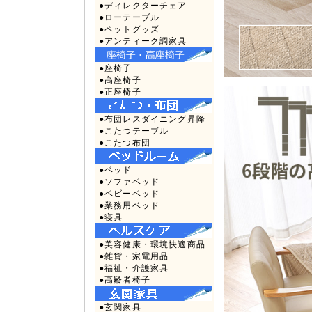
●ディレクターチェア
●ローテーブル
●ペットグッズ
●アンティーク調家具
●座椅子
●高座椅子
●正座椅子
●布団レスダイニング昇降
●こたつテーブル
●こたつ布団
●ベッド
●ソファベッド
●ベビーベッド
●業務用ベッド
●寝具
●美容健康・環境快適商品
●雑貨・家電用品
●福祉・介護家具
●高齢者椅子
●玄関家具