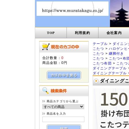
TOP
利用規約
会社案内
テーブル
>
ダイニン
こたつ
>
ハロゲンヒ
こたつ
>
継脚付き
合計数量：
0
こたつ
>
こたつ+布
商品金額：
0円
こたつ布団
>
こたつ
ダイニングテーブル
ダイニングテーブル
ダイニングこた
商品カテゴリから選ぶ
商品名を入力