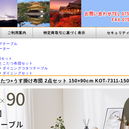
ご利用案内
特定商取引に基づく表示
セキュリテ
グテーブル
ーター
団セット
とこたつ布団セット
>
ダイニングコタツテーブル
>
ダイニングセット
つ+うす掛け布団 2点セット 150×90cm KOT-7311-15