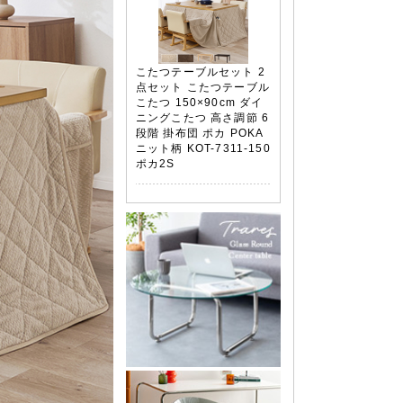
こたつテーブルセット 2
点セット こたつテーブル
こたつ 150×90cm ダイ
ニングこたつ 高さ調節 6
段階 掛布団 ポカ POKA
ニット柄 KOT-7311-150
ポカ2S