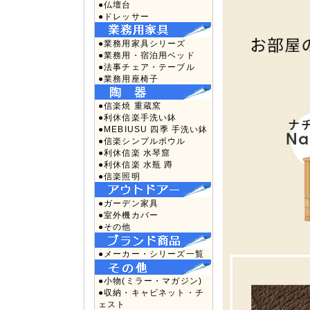
●仏壇台
●ドレッサー
●業務用家具シリーズ
●業務用・宿泊用ベッド
●法事チェア・テーブル
●業務用座椅子
●信楽焼 重蔵窯
●利休信楽手洗い鉢
●MEBIUSU 四季 手洗い鉢
●信楽シンプルボウル
●利休信楽 水琴窟
●利休信楽 水瓶 蹲
●信楽照明
●ガーデン家具
●室外機カバー
●その他
●メーカー・シリーズ一覧
●小物(ミラー・マガジン)
●収納・キャビネット・チ
ェスト