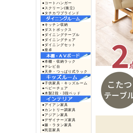
●コートハンガー
●スクリーン(衝立)
●タチカワブラインド
●キッチン収納
●ダストボックス
●ダイニングテーブル
●ダイニングチェア
●ダイニングセット
●座卓
●本棚・収納ラック
●テレビ台
●天井・つっぱり式ラック
●子供家具・キッズルーム
●ベビーチェア
●木製2段・3段ベッド
●アイアン家具
●カントリー調家具
●アジアン家具
●デザイナーズ家具
●籐・ラタン家具
●民芸家具