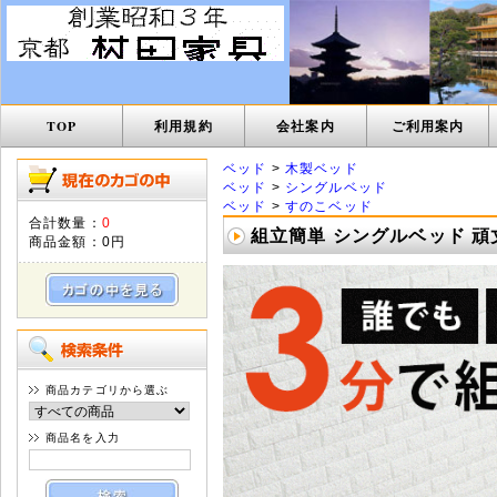
TOP
利用規約
会社案内
ご利用案内
ベッド
>
木製ベッド
ベッド
>
シングルベッド
ベッド
>
すのこベッド
合計数量：
0
組立簡単 シングルベッド 頑丈 
商品金額：
0円
商品カテゴリから選ぶ
商品名を入力