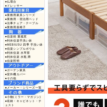
●仏壇台
●ドレッサー
●業務用家具シリーズ
●業務用・宿泊用ベッド
●法事チェア・テーブル
●業務用座椅子
●信楽焼 重蔵窯
●利休信楽手洗い鉢
●MEBIUSU 四季 手洗い鉢
●信楽シンプルボウル
●利休信楽 水琴窟
●利休信楽 水瓶 蹲
●信楽照明
●ガーデン家具
●室外機カバー
●その他
●メーカー・シリーズ一覧
●小物(ミラー・マガジン)
●収納・キャビネット・チ
ェスト