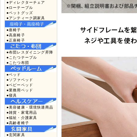
●ディレクターチェア
●ローテーブル
●ペットグッズ
●アンティーク調家具
●座椅子
●高座椅子
●正座椅子
●布団レスダイニング昇降
●こたつテーブル
●こたつ布団
●ベッド
●ソファベッド
●ベビーベッド
●業務用ベッド
●寝具
●美容健康・環境快適商品
●雑貨・家電用品
●福祉・介護家具
●高齢者椅子
●玄関家具