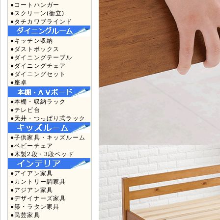
●コートハンガー
●スクリーン(衝立)
●タチカワブラインド
●キッチン収納
●ダストボックス
●ダイニングテーブル
●ダイニングチェア
●ダイニングセット
●座卓
●本棚・収納ラック
●テレビ台
●天井・つっぱり式ラック
●子供家具・キッズルーム
●ベビーチェア
●木製2段・3段ベッド
●アイアン家具
●カントリー調家具
●アジアン家具
●デザイナーズ家具
●籐・ラタン家具
●民芸家具