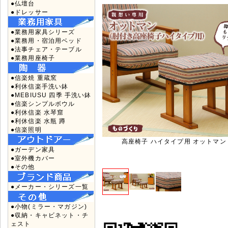
●仏壇台
●ドレッサー
●業務用家具シリーズ
●業務用・宿泊用ベッド
●法事チェア・テーブル
●業務用座椅子
●信楽焼 重蔵窯
●利休信楽手洗い鉢
●MEBIUSU 四季 手洗い鉢
●信楽シンプルボウル
●利休信楽 水琴窟
●利休信楽 水瓶 蹲
●信楽照明
高座椅子 ハイタイプ用 オットマン N
●ガーデン家具
●室外機カバー
●その他
●メーカー・シリーズ一覧
●小物(ミラー・マガジン)
●収納・キャビネット・チ
ェスト