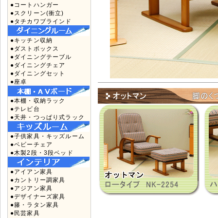
●コートハンガー
●スクリーン(衝立)
●タチカワブラインド
●キッチン収納
●ダストボックス
●ダイニングテーブル
●ダイニングチェア
●ダイニングセット
●座卓
●本棚・収納ラック
●テレビ台
●天井・つっぱり式ラック
●子供家具・キッズルーム
●ベビーチェア
●木製2段・3段ベッド
●アイアン家具
●カントリー調家具
●アジアン家具
●デザイナーズ家具
●籐・ラタン家具
●民芸家具