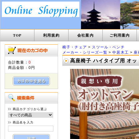
TOP
利用規約
会社案内
ご利用案内
椅子・チェア
>
スツール・ベンチ
メーカー・シリーズ一覧
>
中居木工
>
座
高座椅子 ハイタイプ用 オットマ
合計数量：
0
商品金額：
0円
商品カテゴリから選ぶ
商品名を入力