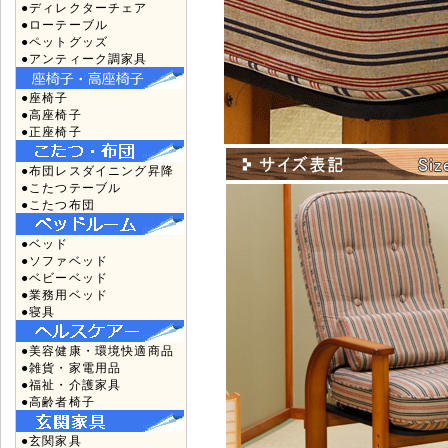
●ディレクターチェア
●ローテーブル
●ペットグッズ
●アンティーク調家具
●座椅子
●高座椅子
●正座椅子
●布団レスダイニング昇降
●こたつテーブル
●こたつ布団
●ベッド
●ソファベッド
●ベビーベッド
●業務用ベッド
●寝具
●美容健康・環境快適商品
●雑貨・家電用品
●福祉・介護家具
●高齢者椅子
●玄関家具