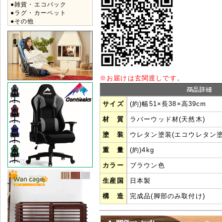
●雑貨・エコバック
●ラグ・カーペット
●その他
※
お届けは玄関渡しです。
サイズ
(約)幅51×長38×高39cm
材 質
ラバーウッド材(天然木) 
塗 装
ウレタン塗装(エコウレタン塗
重 量
(約)4kg
カラー
ブラウン色
生産国
日本製
構 造
完成品(脚部のみ取付け)