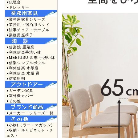
●仏壇台
●ドレッサー
●業務用家具シリーズ
●業務用・宿泊用ベッド
●法事チェア・テーブル
●業務用座椅子
●信楽焼 重蔵窯
●利休信楽手洗い鉢
●MEBIUSU 四季 手洗い鉢
●信楽シンプルボウル
●利休信楽 水琴窟
●利休信楽 水瓶 蹲
●信楽照明
●ガーデン家具
●室外機カバー
●その他
●メーカー・シリーズ一覧
●小物(ミラー・マガジン)
●収納・キャビネット・チ
ェスト