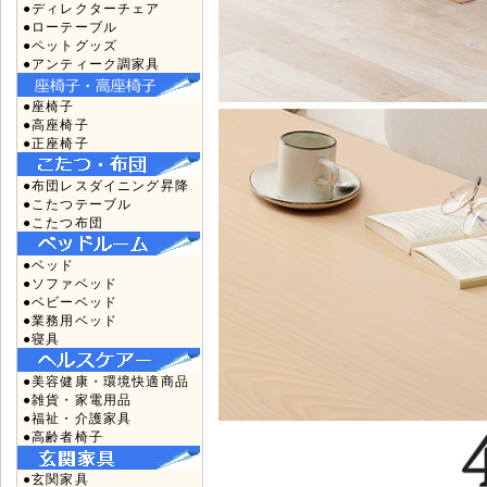
●ディレクターチェア
●ローテーブル
●ペットグッズ
●アンティーク調家具
●座椅子
●高座椅子
●正座椅子
●布団レスダイニング昇降
●こたつテーブル
●こたつ布団
●ベッド
●ソファベッド
●ベビーベッド
●業務用ベッド
●寝具
●美容健康・環境快適商品
●雑貨・家電用品
●福祉・介護家具
●高齢者椅子
●玄関家具