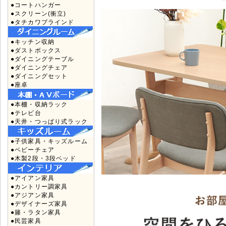
●コートハンガー
●スクリーン(衝立)
●タチカワブラインド
●キッチン収納
●ダストボックス
●ダイニングテーブル
●ダイニングチェア
●ダイニングセット
●座卓
●本棚・収納ラック
●テレビ台
●天井・つっぱり式ラック
●子供家具・キッズルーム
●ベビーチェア
●木製2段・3段ベッド
●アイアン家具
●カントリー調家具
●アジアン家具
●デザイナーズ家具
●籐・ラタン家具
●民芸家具