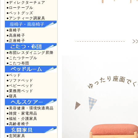
●ディレクターチェア
●ローテーブル
●ペットグッズ
●アンティーク調家具
●座椅子
●高座椅子
●正座椅子
●布団レスダイニング昇降
●こたつテーブル
●こたつ布団
●ベッド
●ソファベッド
●ベビーベッド
●業務用ベッド
●寝具
●美容健康・環境快適商品
●雑貨・家電用品
●福祉・介護家具
●高齢者椅子
●玄関家具