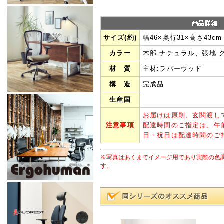
サイズ(約)
幅46×奥行31×高さ43cm
カラー
木部:ナチュラル、張地:
材 質
主材:ラバーウッド
構 造
完成品
生産国
お届けは原則、玄関渡し
注意事項
配達時間のご指定は、午
日・祝日は配達時間のご
※写真はあくまでイメージ用であり実際の色
す。