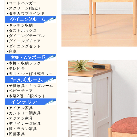
●コートハンガー
●スクリーン(衝立)
●タチカワブラインド
●キッチン収納
●ダストボックス
●ダイニングテーブル
●ダイニングチェア
●ダイニングセット
●座卓
●本棚・収納ラック
●テレビ台
●天井・つっぱり式ラック
●子供家具・キッズルーム
●ベビーチェア
●木製2段・3段ベッド
●アイアン家具
●カントリー調家具
●アジアン家具
●デザイナーズ家具
●籐・ラタン家具
●民芸家具