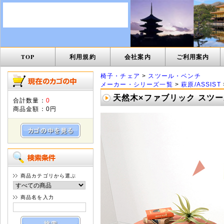
TOP
利用規約
会社案内
ご利用案内
椅子・チェア
>
スツール・ベンチ
メーカー・シリーズ一覧
>
萩原/ASSIST
天然木×ファブリック スツール
合計数量：
0
商品金額：
0円
商品カテゴリから選ぶ
商品名を入力