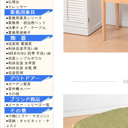
●仏壇台
●ドレッサー
●業務用家具シリーズ
●業務用・宿泊用ベッド
●法事チェア・テーブル
●業務用座椅子
●信楽焼 重蔵窯
●利休信楽手洗い鉢
●MEBIUSU 四季 手洗い鉢
●信楽シンプルボウル
●利休信楽 水琴窟
●利休信楽 水瓶 蹲
●信楽照明
●ガーデン家具
●室外機カバー
●その他
●メーカー・シリーズ一覧
●小物(ミラー・マガジン)
●収納・キャビネット・チ
ェスト