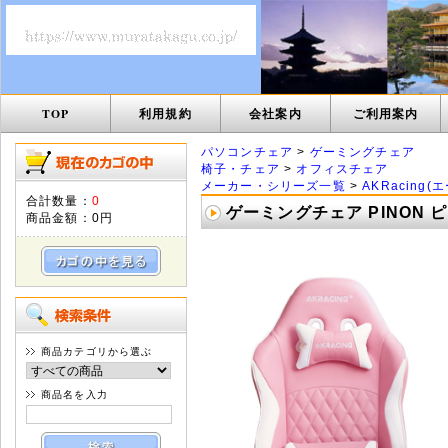
TOP
利用規約
会社案内
ご利用案内
パソコンチェア
>
ゲーミングチェア
椅子・チェア
>
オフィスチェア
メーカー・シリーズ一覧
>
AKRacing
合計数量：
0
ゲーミングチェア PINON ピ
商品金額：
0円
商品カテゴリから選ぶ
商品名を入力