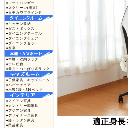
●コートハンガー
●スクリーン(衝立)
●タチカワブラインド
●キッチン収納
●ダストボックス
●ダイニングテーブル
●ダイニングチェア
●ダイニングセット
●座卓
●本棚・収納ラック
●テレビ台
●天井・つっぱり式ラック
●子供家具・キッズルーム
●ベビーチェア
●木製2段・3段ベッド
●アイアン家具
●カントリー調家具
●アジアン家具
●デザイナーズ家具
適正身長を
●籐・ラタン家具
●民芸家具