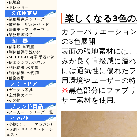
●仏壇台
●ドレッサー
楽しくなる3色
●業務用家具シリーズ
●業務用・宿泊用ベッド
カラーバリエーション
●法事チェア・テーブル
●業務用座椅子
の3色展開
●信楽焼 重蔵窯
表面の張地素材には
●利休信楽手洗い鉢
●MEBIUSU 四季 手洗い鉢
みが良く高級感に溢れ
●信楽シンプルボウル
●利休信楽 水琴窟
には通気性に優れたフ
●利休信楽 水瓶 蹲
●信楽照明
用環境やユーザーの
※
黒色部分にファブリ
●ガーデン家具
●室外機カバー
ザー素材を使用。
●その他
●メーカー・シリーズ一覧
●小物(ミラー・マガジン)
●収納・キャビネット・チ
ェスト