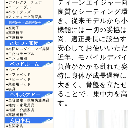
ティーンエイジャー
●ディレクターチェア
●ローテーブル
良質なシーティング
●ペットグッズ
●アンティーク調家具
き、従来モデルから小
機能には一切の妥協
●座椅子
●高座椅子
尚、適正身長に該当す
●正座椅子
安心してお使いいた
●布団レスダイニング昇降
●こたつテーブル
近年、モバイルデバ
●こたつ布団
負荷がかかる乱れた
●ベッド
特に身体が成長過程に
●ソファベッド
●ベビーベッド
大きく、骨盤を立たせ
●業務用ベッド
●寝具
ることで、集中力を
●美容健康・環境快適商品
す。
●雑貨・家電用品
●福祉・介護家具
●高齢者椅子
●玄関家具