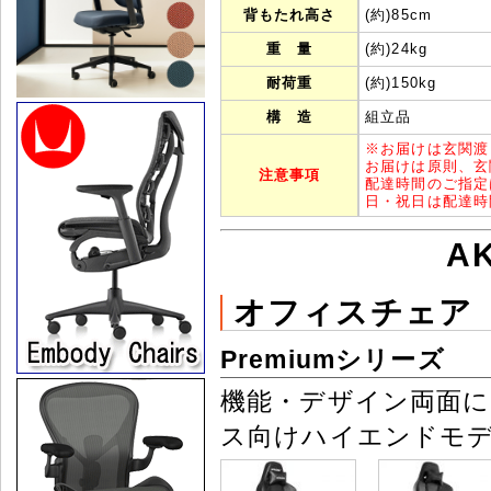
背もたれ高さ
(約)85cm
重 量
(約)24kg
耐荷重
(約)150kg
構 造
組立品
※
お届けは玄関渡
お届けは原則、玄
注意事項
配達時間のご指定
日・祝日は配達時
A
オフィスチェア
Premiumシリーズ
機能・デザイン両面
ス向けハイエンドモ