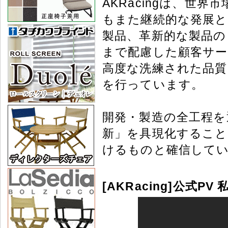
AKRacingは、世
もまた継続的な発展と
製品、革新的な製品の
まで配慮した顧客サー
高度な洗練された品質
を行っています。
開発・製造の全工程を
新」を具現化するこ
けるものと確信して
[AKRacing]公式