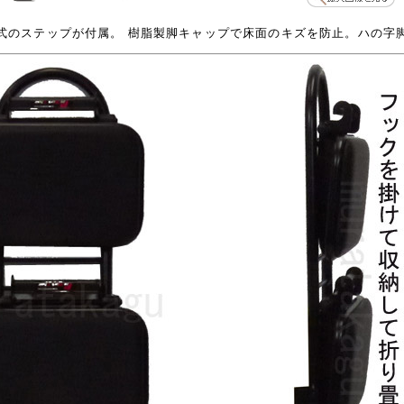
式のステップが付属。 樹脂製脚キャップで床面のキズを防止。ハの字