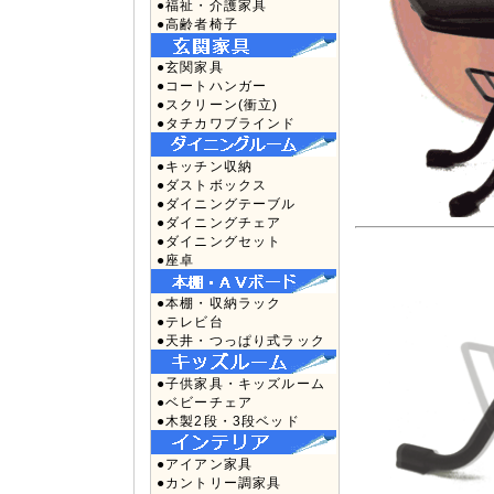
●福祉・介護家具
●高齢者椅子
●玄関家具
●コートハンガー
●スクリーン(衝立)
●タチカワブラインド
●キッチン収納
●ダストボックス
●ダイニングテーブル
●ダイニングチェア
●ダイニングセット
●座卓
●本棚・収納ラック
●テレビ台
●天井・つっぱり式ラック
●子供家具・キッズルーム
●ベビーチェア
●木製2段・3段ベッド
●アイアン家具
●カントリー調家具