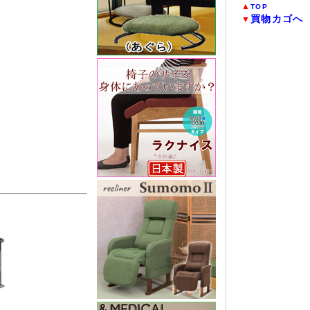
▲
TOP
買物カゴへ
▼