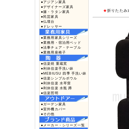
●アジアン家具
●デザイナーズ家具
★
折りたたみ
●籐・ラタン家具
●民芸家具
●仏壇台
●ドレッサー
●業務用家具シリーズ
●業務用・宿泊用ベッド
●法事チェア・テーブル
●業務用座椅子
●信楽焼 重蔵窯
●利休信楽手洗い鉢
●MEBIUSU 四季 手洗い鉢
●信楽シンプルボウル
●利休信楽 水琴窟
●利休信楽 水瓶 蹲
●信楽照明
●ガーデン家具
●室外機カバー
●その他
●メーカー・シリーズ一覧