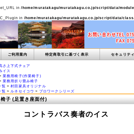
 Net_URL in
/home/muratakagu/muratakagu.co.jp/script/data/modul
 SC_Plugin in
/home/muratakagu/muratakagu.co.jp/script/data/clas
ご利用案内
特定商取引に基づく表示
セキュリテ
高さ上下式チェア
みイス
>
業務用椅子(作業椅子)
>
業務用折り畳み椅子
一覧
>
村田家具オリジナル
一覧
>
ルネセイコウ
>
プロワークシリーズ
椅子 (足置き座面付)
コントラバス奏者のイス