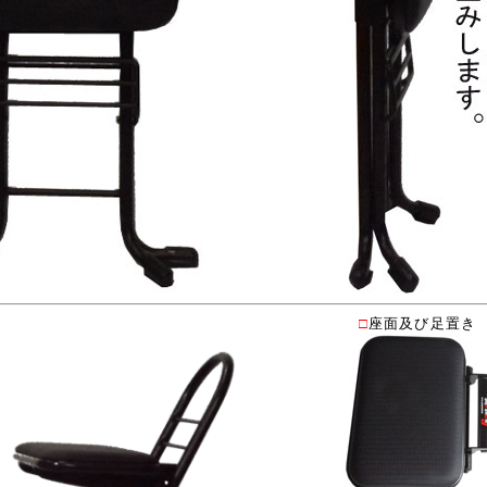
□
座面及び足置き