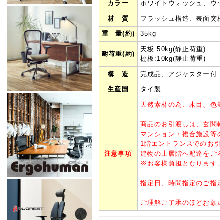
カラー
ホワイトウォッシュ、ウ
材 質
フラッシュ構造、表面突
重 量(約)
35kg
天板:50kg(静止荷重)
耐荷重(約)
棚板:10kg(静止荷重)
構 造
完成品、アジャスター付
生産国
タイ製
天然素材の為、木目、色
商品のお引渡しは、玄関
マンション・複合施設等
1階エントランスでのお
注意事項
建物の上層階へ配達をご
※
お客様負担となります
指定日、時間指定のご指
ご理解ご了承のほどお願