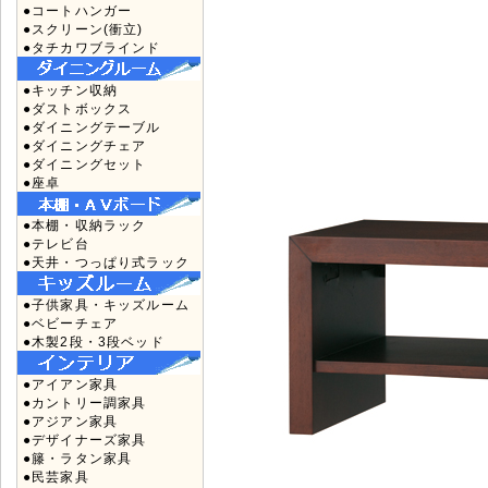
●コートハンガー
●スクリーン(衝立)
●タチカワブラインド
●キッチン収納
●ダストボックス
●ダイニングテーブル
●ダイニングチェア
●ダイニングセット
●座卓
●本棚・収納ラック
●テレビ台
●天井・つっぱり式ラック
●子供家具・キッズルーム
●ベビーチェア
●木製2段・3段ベッド
●アイアン家具
●カントリー調家具
●アジアン家具
●デザイナーズ家具
●籐・ラタン家具
●民芸家具