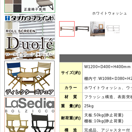
ホワイトウォッシュ
W1200×D400×H400mm
サイズ(約)
棚内寸:W1098×D380×H
カラー
ホワイトウォッシュ、ウ
材 質
フラッシュ構造、表面突
重 量(約)
25kg
天板:50kg(静止荷重)
耐荷重(約)
棚板:10kg(静止荷重)
構 造
完成品、アジャスター付