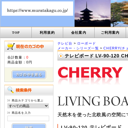
TOP
利用規約
会社案内
ご利用案内
テレビ台
>
ローボード
メーカー・シリーズ一覧
>
CHERRY(チ
テレビボード LV-90-120 
合計数量：
0
商品金額：
0円
商品カテゴリから選ぶ
商品名を入力
天然木を使った北欧風の空間に
LV-90-120 テレビボード