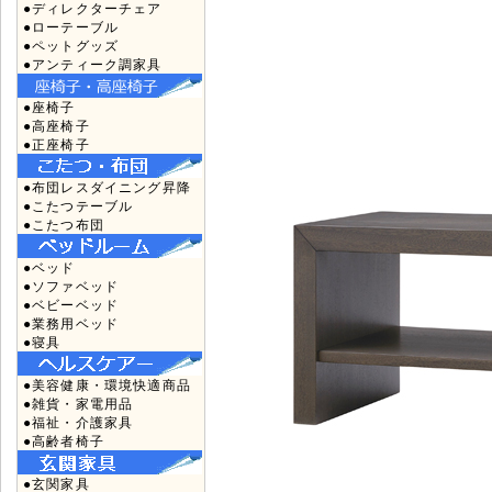
●ディレクターチェア
●ローテーブル
●ペットグッズ
●アンティーク調家具
●座椅子
●高座椅子
●正座椅子
●布団レスダイニング昇降
●こたつテーブル
●こたつ布団
●ベッド
●ソファベッド
●ベビーベッド
●業務用ベッド
●寝具
●美容健康・環境快適商品
●雑貨・家電用品
●福祉・介護家具
●高齢者椅子
●玄関家具