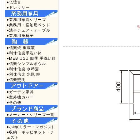
●仏壇台
●ドレッサー
●業務用家具シリーズ
●業務用・宿泊用ベッド
●法事チェア・テーブル
●業務用座椅子
●信楽焼 重蔵窯
●利休信楽手洗い鉢
●MEBIUSU 四季 手洗い鉢
●信楽シンプルボウル
●利休信楽 水琴窟
●利休信楽 水瓶 蹲
●信楽照明
●ガーデン家具
●室外機カバー
●その他
●メーカー・シリーズ一覧
●小物(ミラー・マガジン)
●収納・キャビネット・チ
ェスト