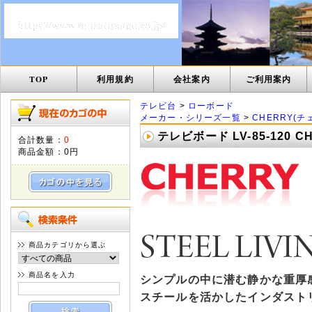
TOP
利用規約
会社案内
ご利用案内
テレビ台
>
ローボード
メーカー・シリーズ一覧
>
CHERRY(チ
テレビボード LV-85-120 
合計数量：
0
商品金額：
0円
商品カテゴリから選ぶ
商品名を入力
シンプルの中に潜む静かな重厚
スチールを活かしたインダスト