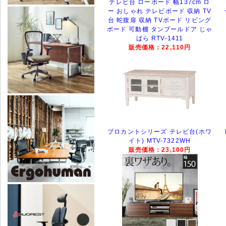
テレビ台 ローボード 幅137cm ロ
ー おしゃれ テレビボード 収納 TV
台 蛇腹扉 収納 TVボード リビング
ボード 可動棚 タンブールドア じゃ
ばら RTV-1411
販売価格：22,110円
ブロカントシリーズ テレビ台(ホワ
イト) MTV-7322WH
販売価格：23,100円