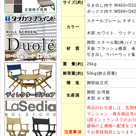
サイズ(約)
引き出し内寸:W460×D31
ボックス内寸:W598×D42
スチールフレーム:チヂ
カラー
木部:ホワイト、ウッデ
脚部:スチール製(角パイプ
材 質
天板:フラッシュ構造、表
引き出し:ラバーウッド集
重 量(約)
26kg
耐荷重(約)
50kg(静止荷重)
構 造
脚部組立式
脚部:台湾製
生産国
木部:タイ製
商品のお引渡しは、玄関
マンション・複合施設等
1階エントランスでのお
建物の上層階へ配達をご
注意事項
※
お客様負担となります