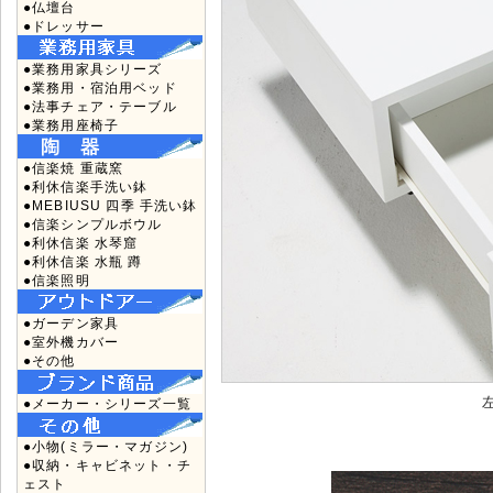
●仏壇台
●ドレッサー
●業務用家具シリーズ
●業務用・宿泊用ベッド
●法事チェア・テーブル
●業務用座椅子
●信楽焼 重蔵窯
●利休信楽手洗い鉢
●MEBIUSU 四季 手洗い鉢
●信楽シンプルボウル
●利休信楽 水琴窟
●利休信楽 水瓶 蹲
●信楽照明
●ガーデン家具
●室外機カバー
●その他
●メーカー・シリーズ一覧
●小物(ミラー・マガジン)
●収納・キャビネット・チ
ェスト