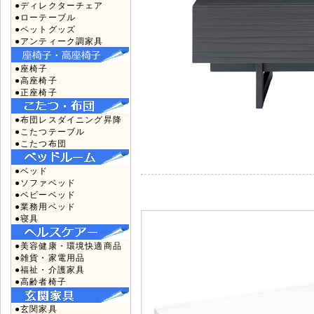
●ディレクターチェア
●ローテーブル
●ペットグッズ
●アンティーク調家具
●座椅子
●高座椅子
●正座椅子
●布団レスダイニング昇降
●こたつテーブル
●こたつ布団
●ベッド
●ソファベッド
●ベビーベッド
●業務用ベッド
●寝具
●美容健康・環境快適商品
●雑貨・家電用品
●福祉・介護家具
●高齢者椅子
●玄関家具