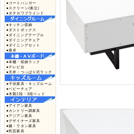
●コートハンガー
●スクリーン(衝立)
●タチカワブラインド
●キッチン収納
●ダストボックス
●ダイニングテーブル
●ダイニングチェア
●ダイニングセット
●座卓
●本棚・収納ラック
●テレビ台
●天井・つっぱり式ラック
●子供家具・キッズルーム
●ベビーチェア
●木製2段・3段ベッド
●アイアン家具
●カントリー調家具
●アジアン家具
●デザイナーズ家具
●籐・ラタン家具
●民芸家具