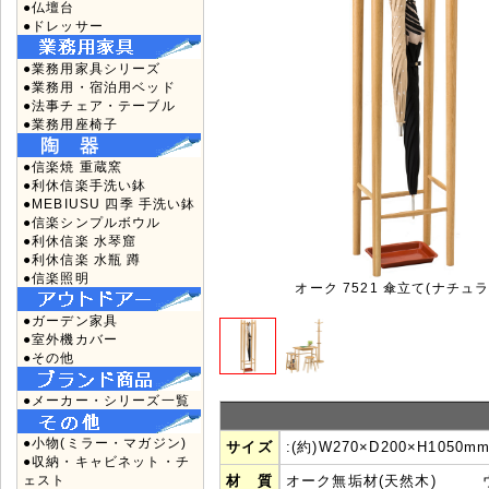
●仏壇台
●ドレッサー
●業務用家具シリーズ
●業務用・宿泊用ベッド
●法事チェア・テーブル
●業務用座椅子
●信楽焼 重蔵窯
●利休信楽手洗い鉢
●MEBIUSU 四季 手洗い鉢
●信楽シンプルボウル
●利休信楽 水琴窟
●利休信楽 水瓶 蹲
●信楽照明
オーク 7521 傘立て(ナチュ
●ガーデン家具
●室外機カバー
●その他
●メーカー・シリーズ一覧
●小物(ミラー・マガジン)
サイズ
:(約)W270×D200×H1050m
●収納・キャビネット・チ
ェスト
材 質
オーク無垢材(天然木) 