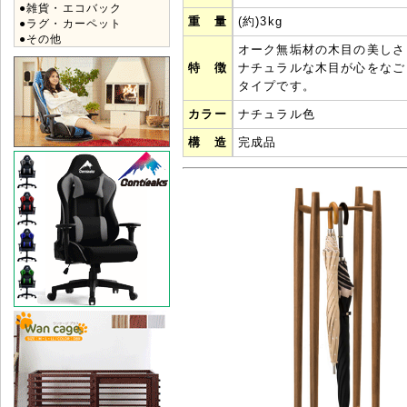
●雑貨・エコバック
重 量
(約)3kg
●ラグ・カーペット
●その他
オーク無垢材の木目の美しさ
特 徴
ナチュラルな木目が心をなご
タイプです。
カラー
ナチュラル色
構 造
完成品