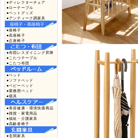
●ディレクターチェア
●ローテーブル
●ペットグッズ
●アンティーク調家具
●座椅子
●高座椅子
●正座椅子
●布団レスダイニング昇降
●こたつテーブル
●こたつ布団
●ベッド
●ソファベッド
●ベビーベッド
●業務用ベッド
●寝具
●美容健康・環境快適商品
●雑貨・家電用品
●福祉・介護家具
●高齢者椅子
●玄関家具