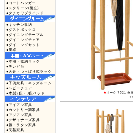
●コートハンガー
●スクリーン(衝立)
●タチカワブラインド
●キッチン収納
●ダストボックス
●ダイニングテーブル
●ダイニングチェア
●ダイニングセット
●座卓
●本棚・収納ラック
●テレビ台
●天井・つっぱり式ラック
●子供家具・キッズルーム
●ベビーチェア
★
オーク 7521 傘
●木製2段・3段ベッド
<
●アイアン家具
●カントリー調家具
●アジアン家具
●デザイナーズ家具
●籐・ラタン家具
●民芸家具