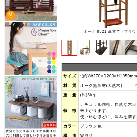
オーク 8521 傘立て（ブラ
サイズ
:(約)W270×D200×H1050m
材 質
オーク無垢材(天然木) 
重 量
(約)3kg
ナチュラル同様。自然な木目
特 徴
来上がります。
使い込むほどに、深みを増す
カラー
ブラウン色
構 造
完成品