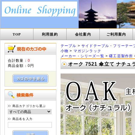
TOP
利用規約
会社案内
ご利用案内
テーブル
>
サイドテーブル・フリーテー
小物
>
マガジンラック
メーカー・シリーズ一覧
>
曙工芸製作所
合計数量：
0
オーク 7521 傘立て ナチュ
商品金額：
0円
商品カテゴリから選ぶ
商品名を入力