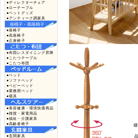
●ディレクターチェア
●ローテーブル
●ペットグッズ
●アンティーク調家具
●座椅子
●高座椅子
●正座椅子
●布団レスダイニング昇降
●こたつテーブル
●こたつ布団
●ベッド
●ソファベッド
●ベビーベッド
●業務用ベッド
●寝具
●美容健康・環境快適商品
●雑貨・家電用品
●福祉・介護家具
●高齢者椅子
●玄関家具
品