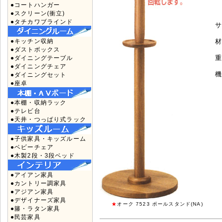
●コートハンガー
●スクリーン(衝立)
●タチカワブラインド
サ
●キッチン収納
材
●ダストボックス
重
●ダイニングテーブル
●ダイニングチェア
機
●ダイニングセット
●座卓
●本棚・収納ラック
●テレビ台
●天井・つっぱり式ラック
●子供家具・キッズルーム
●ベビーチェア
●木製2段・3段ベッド
●アイアン家具
●カントリー調家具
●アジアン家具
●デザイナーズ家具
★
オーク 7523 ポールスタンド(NA)
●籐・ラタン家具
●民芸家具