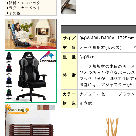
●雑貨・エコバック
●ラグ・カーペット
●その他
サイズ
(約)W400×D400×H1725mm
材 質
オーク無垢材(天然木) 
重 量
(約)6kg
オーク無垢材の木目の美しさ
ひとつあると便利なポールス
特 徴
フック部分が、360度回転
底部には、アジャスターが付
カラー
ナチュラル色 ブラウン
構 造
組立式