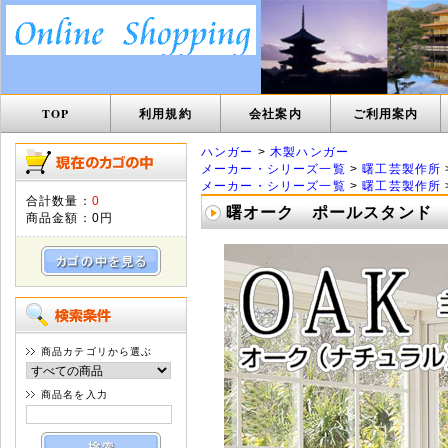
TOP
利用規約
会社案内
ご利用案内
ハンガー
>
木製ハンガー
メーカー・シリーズ一覧
>
曙工芸製作所
メーカー・シリーズ一覧
>
曙工芸製作所
合計数量：
0
曙オーク ポールスタンド
商品金額：
0円
商品カテゴリから選ぶ
商品名を入力