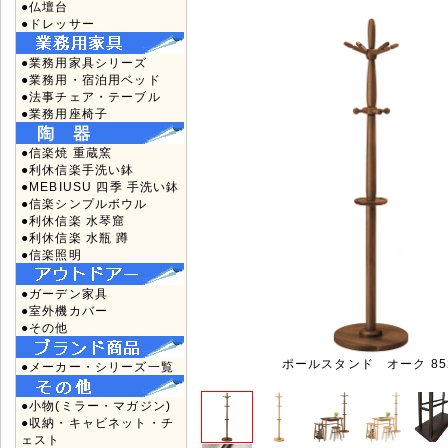
●仏壇台
●ドレッサー
●業務用家具シリーズ
●業務用・宿泊用ベッド
●法事チェア・テーブル
●業務用座椅子
●信楽焼 重蔵窯
●利休信楽手洗い鉢
●MEBIUSU 四季 手洗い鉢
●信楽シンプルボウル
●利休信楽 水琴窟
●利休信楽 水瓶 蹲
●信楽照明
●ガーデン家具
●室外機カバー
●その他
ポールスタンド オーク 85
●メーカー・シリーズ一覧
●小物(ミラー・マガジン)
●収納・キャビネット・チ
ェスト