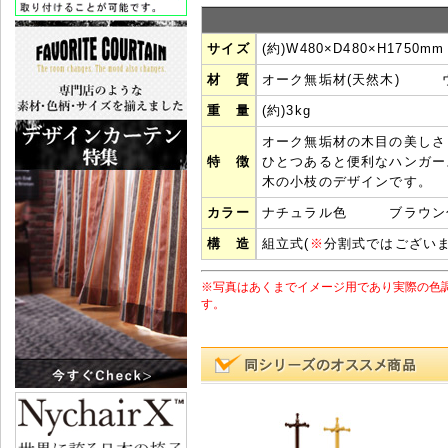
サイズ
(約)W480×D480×H1750mm
材 質
オーク無垢材(天然木) 
重 量
(約)3kg
オーク無垢材の木目の美しさ
特 徴
ひとつあると便利なハンガー
木の小枝のデザインです。
カラー
ナチュラル色 ブラウン
構 造
組立式(
※
分割式ではございま
※写真はあくまでイメージ用であり実際の色
す。