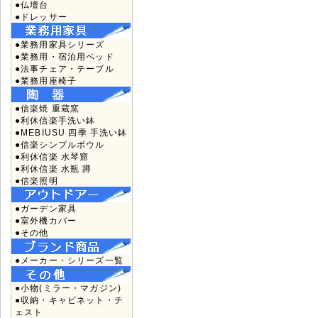
●仏壇台
●ドレッサー
●業務用家具シリーズ
●業務用・宿泊用ベッド
●法事チェア・テーブル
●業務用座椅子
●信楽焼 重蔵窯
●利休信楽手洗い鉢
●MEBIUSU 四季 手洗い鉢
●信楽シンプルボウル
●利休信楽 水琴窟
●利休信楽 水瓶 蹲
●信楽照明
●ガーデン家具
●室外機カバー
●その他
●メーカー・シリーズ一覧
●小物(ミラー・マガジン)
●収納・キャビネット・チ
ェスト