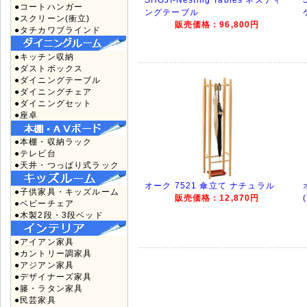
SHOJI-Nesting Tables ネスティ
●コートハンガー
ングテーブル
●スクリーン(衝立)
販売価格：96,800円
●タチカワブラインド
●キッチン収納
●ダストボックス
●ダイニングテーブル
●ダイニングチェア
●ダイニングセット
●座卓
●本棚・収納ラック
●テレビ台
●天井・つっぱり式ラック
オーク 7521 傘立て ナチュラル
●子供家具・キッズルーム
販売価格：12,870円
●ベビーチェア
●木製2段・3段ベッド
●アイアン家具
●カントリー調家具
●アジアン家具
●デザイナーズ家具
●籐・ラタン家具
●民芸家具