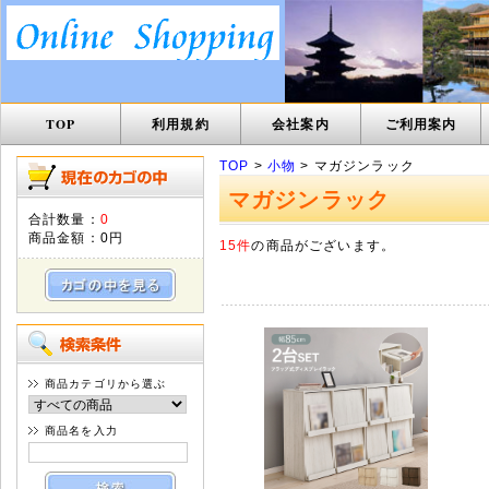
TOP
利用規約
会社案内
ご利用案内
TOP
>
小物
> マガジンラック
マガジンラック
合計数量：
0
商品金額：
0円
15件
の商品がございます。
商品カテゴリから選ぶ
商品名を入力