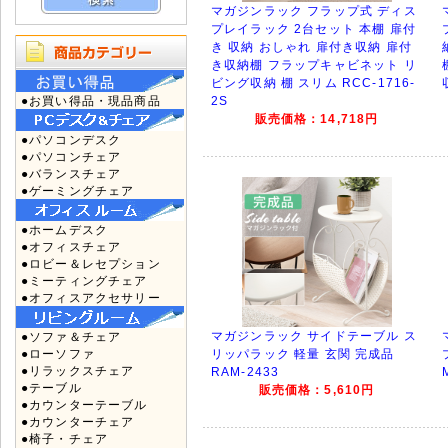
マガジンラック フラップ式 ディス
プレイラック 2台セット 本棚 扉付
き 収納 おしゃれ 扉付き収納 扉付
き収納棚 フラップキャビネット リ
ビング収納 棚 スリム RCC-1716-
●お買い得品・現品商品
2S
販売価格：14,718円
●パソコンデスク
●パソコンチェア
●バランスチェア
●ゲーミングチェア
●ホームデスク
●オフィスチェア
●ロビー＆レセプション
●ミーティングチェア
●オフィスアクセサリー
マガジンラック サイドテーブル ス
●ソファ＆チェア
●ローソファ
リッパラック 軽量 玄関 完成品
●リラックスチェア
RAM-2433
●テーブル
販売価格：5,610円
●カウンターテーブル
●カウンターチェア
●椅子・チェア