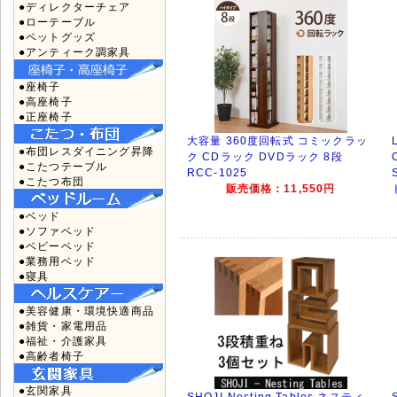
●ディレクターチェア
●ローテーブル
●ペットグッズ
●アンティーク調家具
●座椅子
●高座椅子
●正座椅子
大容量 360度回転式 コミックラッ
●布団レスダイニング昇降
ク CDラック DVDラック 8段
●こたつテーブル
RCC-1025
●こたつ布団
販売価格：11,550円
●ベッド
●ソファベッド
●ベビーベッド
●業務用ベッド
●寝具
●美容健康・環境快適商品
●雑貨・家電用品
●福祉・介護家具
●高齢者椅子
●玄関家具