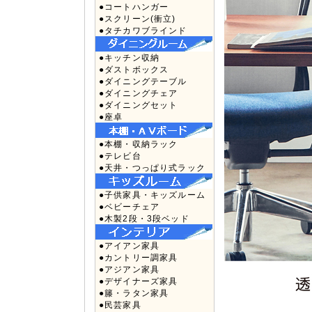
●コートハンガー
●スクリーン(衝立)
●タチカワブラインド
●キッチン収納
●ダストボックス
●ダイニングテーブル
●ダイニングチェア
●ダイニングセット
●座卓
●本棚・収納ラック
●テレビ台
●天井・つっぱり式ラック
●子供家具・キッズルーム
●ベビーチェア
●木製2段・3段ベッド
●アイアン家具
●カントリー調家具
●アジアン家具
●デザイナーズ家具
●籐・ラタン家具
●民芸家具