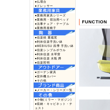
●仏壇台
●ドレッサー
●業務用家具シリーズ
●業務用・宿泊用ベッド
FUNCTION
●法事チェア・テーブル
●業務用座椅子
●信楽焼 重蔵窯
●利休信楽手洗い鉢
●MEBIUSU 四季 手洗い鉢
●信楽シンプルボウル
●利休信楽 水琴窟
●利休信楽 水瓶 蹲
●信楽照明
●ガーデン家具
●室外機カバー
●その他
●メーカー・シリーズ一覧
●小物(ミラー・マガジン)
●収納・キャビネット・チ
ェスト