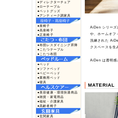
●ディレクターチェア
●ローテーブル
●ペットグッズ
●アンティーク調家具
●座椅子
AiDen シ
●高座椅子
や、ホームオフ
●正座椅子
洗練された Ai
●布団レスダイニング昇降
クスペースを生
●こたつテーブル
●こたつ布団
AiDen は透
●ベッド
●ソファベッド
●ベビーベッド
●業務用ベッド
●寝具
MATERIAL
●美容健康・環境快適商品
●雑貨・家電用品
●福祉・介護家具
●高齢者椅子
●玄関家具