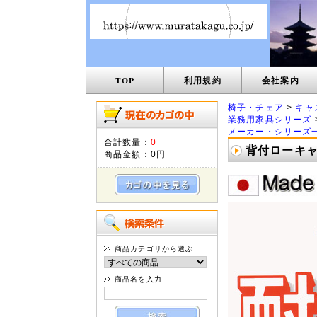
TOP
利用規約
会社案内
椅子・チェア
>
キャ
業務用家具シリーズ
メーカー・シリーズ
合計数量：
0
背付ローキャス
商品金額：
0円
商品カテゴリから選ぶ
商品名を入力