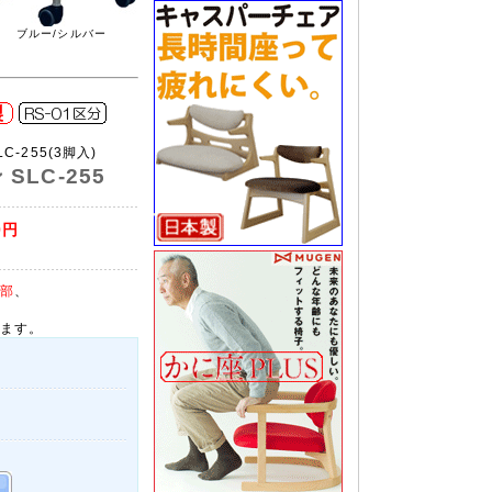
ブルー/シルバー
LC-255(3脚入)
SLC-255
0円
部
、
ます。