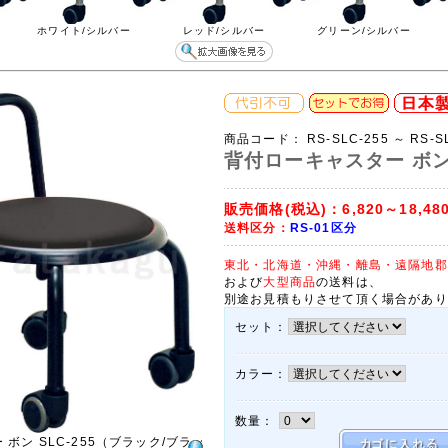
ホワイト/シルバー
レッド/シルバー
グリーン/シルバー
商品コード：
RS-SLC-255 ～ RS-S
背付ローキャスター ボン 
販売価格(税込)：
6,820～18,48
送料区分：
RS-01区分
東北・北海道・沖縄・離島・遠隔地郡
および
大型商品
の送料は、
別途お見積もりさせて頂く場合があり
セット：
カラー：
数量：
ボン SLC-255（ブラック/ブラッ