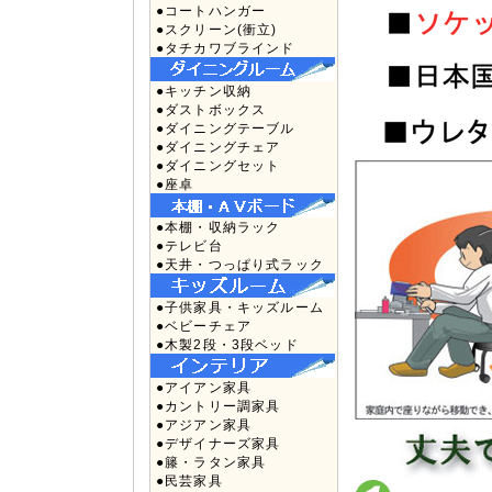
●コートハンガー
●スクリーン(衝立)
●タチカワブラインド
●キッチン収納
●ダストボックス
●ダイニングテーブル
●ダイニングチェア
●ダイニングセット
●座卓
●本棚・収納ラック
●テレビ台
●天井・つっぱり式ラック
●子供家具・キッズルーム
●ベビーチェア
●木製2段・3段ベッド
●アイアン家具
●カントリー調家具
●アジアン家具
●デザイナーズ家具
●籐・ラタン家具
●民芸家具