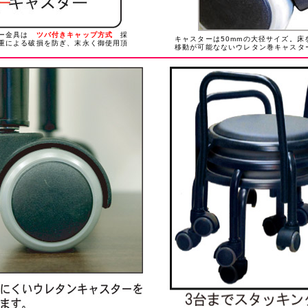
ター金具は
ツバ付きキャップ方式
採
キャスターは50mmの大径サイズ。床
重による破損を防ぎ、末永く御使用頂
移動が可能なないウレタン巻キャスタ