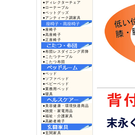
●ディレクターチェア
●ローテーブル
●ペットグッズ
●アンティーク調家具
●座椅子
●高座椅子
●正座椅子
●布団レスダイニング昇降
●こたつテーブル
●こたつ布団
●ベッド
●ソファベッド
●ベビーベッド
●業務用ベッド
●寝具
●美容健康・環境快適商品
●雑貨・家電用品
●福祉・介護家具
●高齢者椅子
●玄関家具