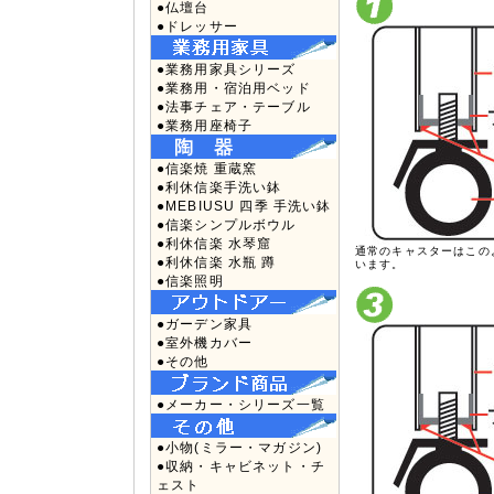
●仏壇台
●ドレッサー
●業務用家具シリーズ
●業務用・宿泊用ベッド
●法事チェア・テーブル
●業務用座椅子
●信楽焼 重蔵窯
●利休信楽手洗い鉢
●MEBIUSU 四季 手洗い鉢
●信楽シンプルボウル
●利休信楽 水琴窟
通常のキャスターはこの
●利休信楽 水瓶 蹲
います。
●信楽照明
●ガーデン家具
●室外機カバー
●その他
●メーカー・シリーズ一覧
●小物(ミラー・マガジン)
●収納・キャビネット・チ
ェスト