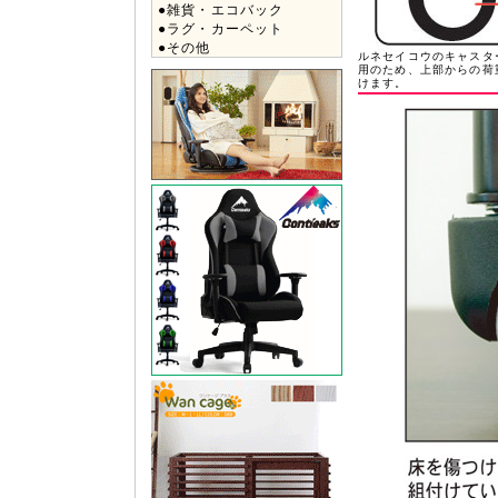
●雑貨・エコバック
●ラグ・カーペット
●その他
ルネセイコウのキャス
用のため、上部からの荷
けます。