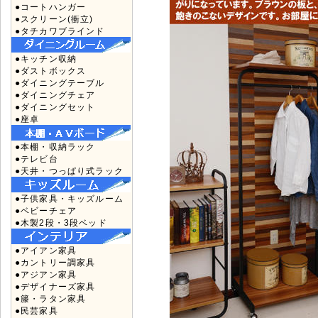
●コートハンガー
●スクリーン(衝立)
●タチカワブラインド
●キッチン収納
●ダストボックス
●ダイニングテーブル
●ダイニングチェア
●ダイニングセット
●座卓
●本棚・収納ラック
●テレビ台
●天井・つっぱり式ラック
●子供家具・キッズルーム
●ベビーチェア
●木製2段・3段ベッド
●アイアン家具
●カントリー調家具
●アジアン家具
●デザイナーズ家具
●籐・ラタン家具
●民芸家具