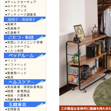
●ディレクターチェア
●ローテーブル
●ペットグッズ
●アンティーク調家具
●座椅子
●高座椅子
●正座椅子
●布団レスダイニング昇降
●こたつテーブル
●こたつ布団
●ベッド
●ソファベッド
●ベビーベッド
●業務用ベッド
●寝具
●美容健康・環境快適商品
●雑貨・家電用品
●福祉・介護家具
●高齢者椅子
●玄関家具