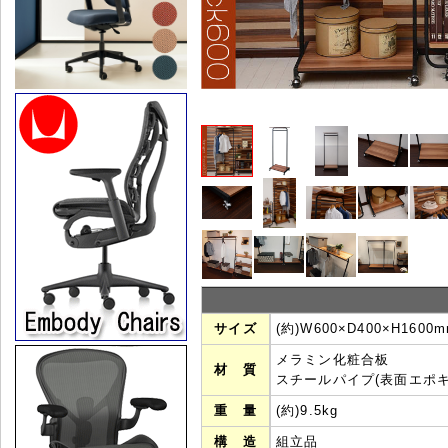
サイズ
(約)W600×D400×H1600
メラミン化粧合板
材 質
スチールパイプ(表面エポキ
重 量
(約)9.5kg
構 造
組立品