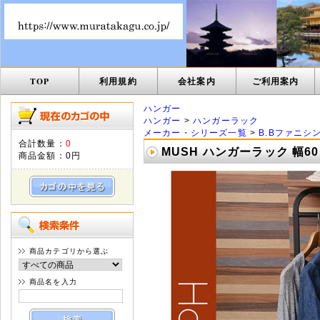
TOP
利用規約
会社案内
ご利用案内
ハンガー
ハンガー
>
ハンガーラック
メーカー・シリーズ一覧
>
B.Bファニシ
合計数量：
0
MUSH ハンガーラック 幅60 
商品金額：
0円
商品カテゴリから選ぶ
商品名を入力