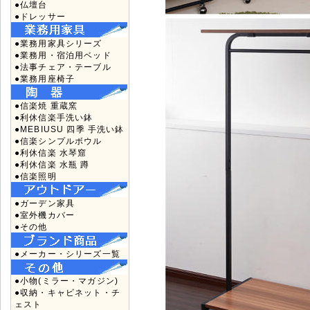
●仏壇台
●ドレッサー
●業務用家具シリーズ
●業務用・宿泊用ベッド
●法事チェア・テーブル
●業務用座椅子
●信楽焼 重蔵窯
●利休信楽手洗い鉢
●MEBIUSU 四季 手洗い鉢
●信楽シンプルボウル
●利休信楽 水琴窟
●利休信楽 水瓶 蹲
●信楽照明
●ガーデン家具
●室外機カバー
●その他
●メーカー・シリーズ一覧
●小物(ミラー・マガジン)
●収納・キャビネット・チ
ェスト