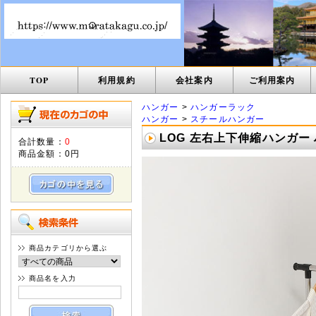
TOP
利用規約
会社案内
ご利用案内
ハンガー
>
ハンガーラック
ハンガー
>
スチールハンガー
LOG 左右上下伸縮ハンガー 
合計数量：
0
商品金額：
0円
商品カテゴリから選ぶ
商品名を入力