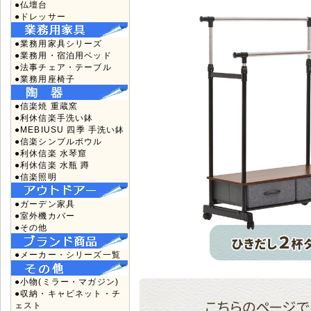
●仏壇台
●ドレッサー
●業務用家具シリーズ
●業務用・宿泊用ベッド
●法事チェア・テーブル
●業務用座椅子
●信楽焼 重蔵窯
●利休信楽手洗い鉢
●MEBIUSU 四季 手洗い鉢
●信楽シンプルボウル
●利休信楽 水琴窟
●利休信楽 水瓶 蹲
●信楽照明
●ガーデン家具
●室外機カバー
●その他
●メーカー・シリーズ一覧
●小物(ミラー・マガジン)
●収納・キャビネット・チ
ェスト