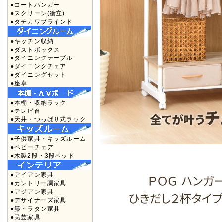
●コートハンガー
●スクリーン(衝立)
●タチカワブラインド
●キッチン収納
●ダストボックス
●ダイニングテーブル
●ダイニングチェア
●ダイニングセット
●座卓
●本棚・収納ラック
●テレビ台
●天井・つっぱり式ラック
●子供家具・キッズルーム
●ベビーチェア
●木製2段・3段ベッド
●アイアン家具
●カントリー調家具
●アジアン家具
●デザイナーズ家具
●籐・ラタン家具
●民芸家具