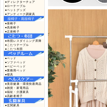
●ディレクターチェア
●ローテーブル
●ペットグッズ
●アンティーク調家具
●座椅子
●高座椅子
●正座椅子
●布団レスダイニング昇降
●こたつテーブル
●こたつ布団
●ベッド
●ソファベッド
●ベビーベッド
●業務用ベッド
●寝具
●美容健康・環境快適商品
●雑貨・家電用品
●福祉・介護家具
●高齢者椅子
●玄関家具