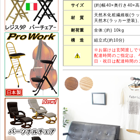
サイズ
(約)幅40×奥行き40×高
天然木化粧繊維板(ラッ
材 質
天然木(ラッカー塗装)
耐荷重
全体:(約) 10kg
構 造
組立式(約10分)
※
お届けは玄関渡しで
配達時間のご指定は、
日・祝日は配達時間の