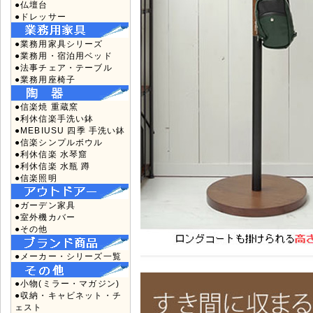
●仏壇台
●ドレッサー
●業務用家具シリーズ
●業務用・宿泊用ベッド
●法事チェア・テーブル
●業務用座椅子
●信楽焼 重蔵窯
●利休信楽手洗い鉢
●MEBIUSU 四季 手洗い鉢
●信楽シンプルボウル
●利休信楽 水琴窟
●利休信楽 水瓶 蹲
●信楽照明
●ガーデン家具
●室外機カバー
●その他
●メーカー・シリーズ一覧
●小物(ミラー・マガジン)
●収納・キャビネット・チ
ェスト