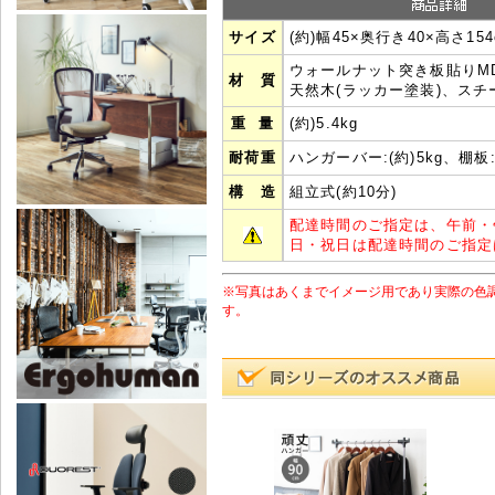
サイズ
(約)幅45×奥行き40×高さ154
ウォールナット突き板貼りMD
材 質
天然木(ラッカー塗装)、スチ
重 量
(約)5.4kg
耐荷重
ハンガーバー:(約)5kg、棚板:(
構 造
組立式(約10分)
配達時間のご指定は、午前・
日・祝日は配達時間のご指定
※写真はあくまでイメージ用であり実際の色
す。