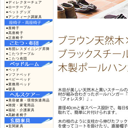
●ディレクターチェア
●ローテーブル
●ペットグッズ
●アンティーク調家具
●座椅子
●高座椅子
●正座椅子
●布団レスダイニング昇降
●こたつテーブル
●こたつ布団
●ベッド
●ソファベッド
●ベビーベッド
●業務用ベッド
●寝具
●美容健康・環境快適商品
●雑貨・家電用品
●福祉・介護家具
●高齢者椅子
●玄関家具