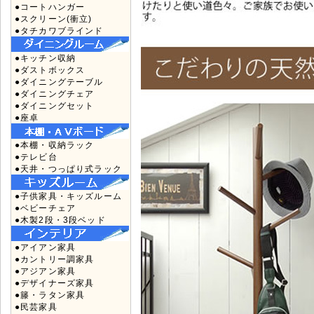
●コートハンガー
●スクリーン(衝立)
●タチカワブラインド
●キッチン収納
●ダストボックス
●ダイニングテーブル
●ダイニングチェア
●ダイニングセット
●座卓
●本棚・収納ラック
●テレビ台
●天井・つっぱり式ラック
●子供家具・キッズルーム
●ベビーチェア
●木製2段・3段ベッド
●アイアン家具
●カントリー調家具
●アジアン家具
●デザイナーズ家具
●籐・ラタン家具
●民芸家具