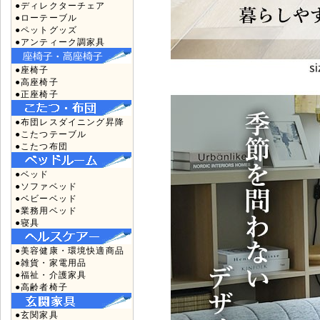
●ディレクターチェア
●ローテーブル
●ペットグッズ
●アンティーク調家具
●座椅子
●高座椅子
●正座椅子
●布団レスダイニング昇降
●こたつテーブル
●こたつ布団
●ベッド
●ソファベッド
●ベビーベッド
●業務用ベッド
●寝具
●美容健康・環境快適商品
●雑貨・家電用品
●福祉・介護家具
●高齢者椅子
●玄関家具