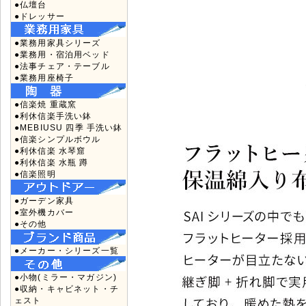
●仏壇台
●ドレッサー
●業務用家具シリーズ
●業務用・宿泊用ベッド
●法事チェア・テーブル
●業務用座椅子
●信楽焼 重蔵窯
●利休信楽手洗い鉢
●MEBIUSU 四季 手洗い鉢
●信楽シンプルボウル
●利休信楽 水琴窟
●利休信楽 水瓶 蹲
●信楽照明
●ガーデン家具
●室外機カバー
●その他
●メーカー・シリーズ一覧
●小物(ミラー・マガジン)
●収納・キャビネット・チ
ェスト