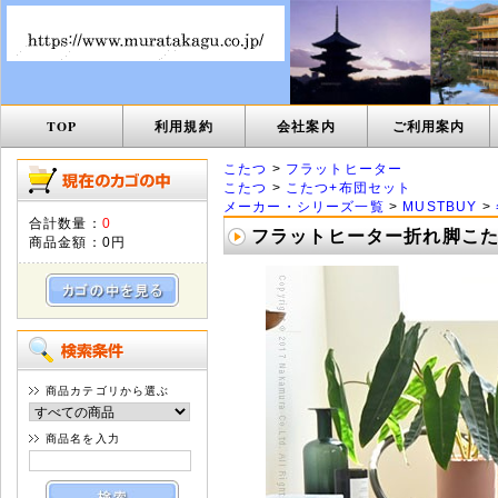
TOP
利用規約
会社案内
ご利用案内
こたつ
>
フラットヒーター
こたつ
>
こたつ+布団セット
メーカー・シリーズ一覧
>
MUSTBUY
>
合計数量：
0
フラットヒーター折れ脚こたつ
商品金額：
0円
商品カテゴリから選ぶ
商品名を入力