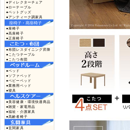
●ディレクターチェア
●ローテーブル
●ペットグッズ
●アンティーク調家具
●座椅子
●高座椅子
●正座椅子
●布団レスダイニング昇降
●こたつテーブル
●こたつ布団
●ベッド
●ソファベッド
●ベビーベッド
●業務用ベッド
●寝具
●美容健康・環境快適商品
●雑貨・家電用品
●福祉・介護家具
●高齢者椅子
●玄関家具