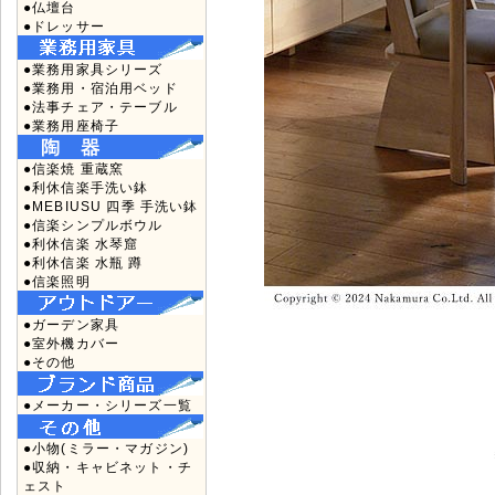
●仏壇台
●ドレッサー
●業務用家具シリーズ
●業務用・宿泊用ベッド
●法事チェア・テーブル
●業務用座椅子
●信楽焼 重蔵窯
●利休信楽手洗い鉢
●MEBIUSU 四季 手洗い鉢
●信楽シンプルボウル
●利休信楽 水琴窟
●利休信楽 水瓶 蹲
●信楽照明
●ガーデン家具
●室外機カバー
●その他
●メーカー・シリーズ一覧
●小物(ミラー・マガジン)
●収納・キャビネット・チ
ェスト