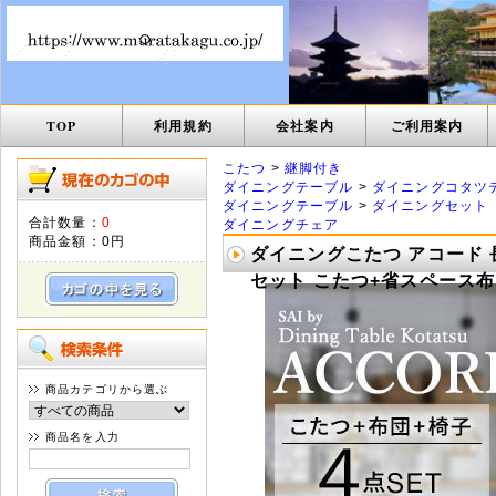
TOP
利用規約
会社案内
ご利用案内
こたつ
>
継脚付き
ダイニングテーブル
>
ダイニングコタツ
ダイニングテーブル
>
ダイニングセット
合計数量：
0
ダイニングチェア
商品金額：
0円
ダイニングこたつ アコード 長
セット こたつ+省スペース布団+
商品カテゴリから選ぶ
商品名を入力