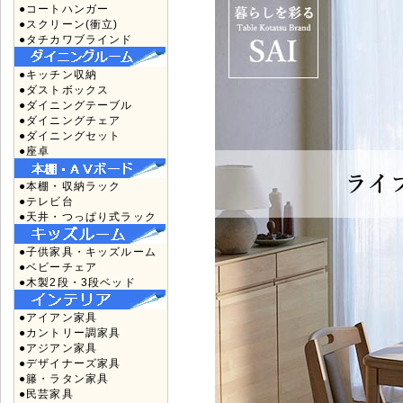
●コートハンガー
●スクリーン(衝立)
●タチカワブラインド
●キッチン収納
●ダストボックス
●ダイニングテーブル
●ダイニングチェア
●ダイニングセット
●座卓
●本棚・収納ラック
●テレビ台
●天井・つっぱり式ラック
●子供家具・キッズルーム
●ベビーチェア
●木製2段・3段ベッド
●アイアン家具
●カントリー調家具
●アジアン家具
●デザイナーズ家具
●籐・ラタン家具
●民芸家具