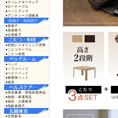
●ディレクターチェア
●ローテーブル
●ペットグッズ
●アンティーク調家具
●座椅子
●高座椅子
●正座椅子
●布団レスダイニング昇降
●こたつテーブル
●こたつ布団
●ベッド
●ソファベッド
●ベビーベッド
●業務用ベッド
●寝具
●美容健康・環境快適商品
●雑貨・家電用品
●福祉・介護家具
●高齢者椅子
●玄関家具