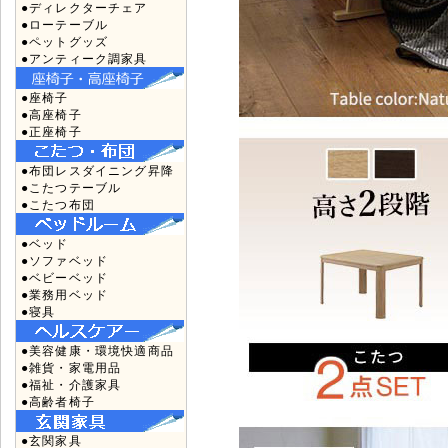
●ディレクターチェア
●ローテーブル
●ペットグッズ
●アンティーク調家具
●座椅子
●高座椅子
●正座椅子
●布団レスダイニング昇降
●こたつテーブル
●こたつ布団
●ベッド
●ソファベッド
●ベビーベッド
●業務用ベッド
●寝具
●美容健康・環境快適商品
●雑貨・家電用品
●福祉・介護家具
●高齢者椅子
●玄関家具