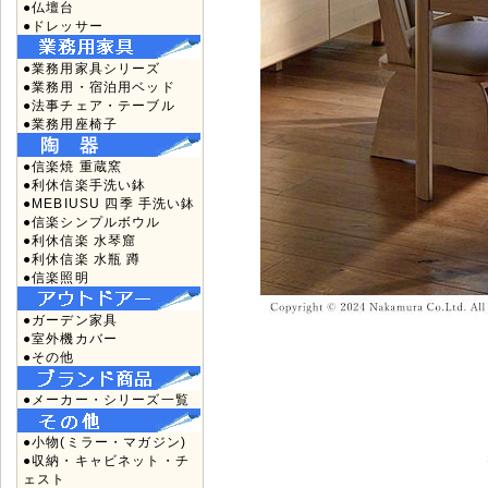
●仏壇台
●ドレッサー
●業務用家具シリーズ
●業務用・宿泊用ベッド
●法事チェア・テーブル
●業務用座椅子
●信楽焼 重蔵窯
●利休信楽手洗い鉢
●MEBIUSU 四季 手洗い鉢
●信楽シンプルボウル
●利休信楽 水琴窟
●利休信楽 水瓶 蹲
●信楽照明
●ガーデン家具
●室外機カバー
●その他
●メーカー・シリーズ一覧
●小物(ミラー・マガジン)
●収納・キャビネット・チ
ェスト