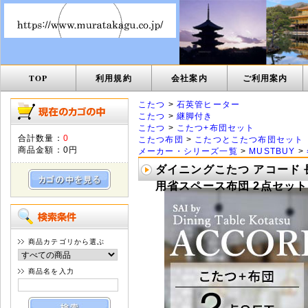
TOP
利用規約
会社案内
ご利用案内
こたつ
>
石英管ヒーター
こたつ
>
継脚付き
こたつ
>
こたつ+布団セット
合計数量：
0
こたつ布団
>
こたつとこたつ布団セット
商品金額：
0円
メーカー・シリーズ一覧
>
MUSTBUY
>
ダイニングこたつ アコード 長
用省スペース布団 2点セット 布団
商品カテゴリから選ぶ
商品名を入力