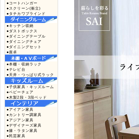
●コートハンガー
●スクリーン(衝立)
●タチカワブラインド
●キッチン収納
●ダストボックス
●ダイニングテーブル
●ダイニングチェア
●ダイニングセット
●座卓
●本棚・収納ラック
●テレビ台
●天井・つっぱり式ラック
●子供家具・キッズルーム
●ベビーチェア
●木製2段・3段ベッド
●アイアン家具
●カントリー調家具
●アジアン家具
●デザイナーズ家具
●籐・ラタン家具
●民芸家具