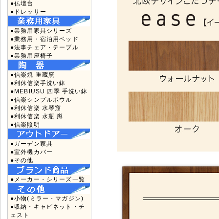
●仏壇台
●ドレッサー
●業務用家具シリーズ
●業務用・宿泊用ベッド
●法事チェア・テーブル
●業務用座椅子
●信楽焼 重蔵窯
●利休信楽手洗い鉢
●MEBIUSU 四季 手洗い鉢
●信楽シンプルボウル
●利休信楽 水琴窟
●利休信楽 水瓶 蹲
●信楽照明
●ガーデン家具
●室外機カバー
●その他
●メーカー・シリーズ一覧
●小物(ミラー・マガジン)
●収納・キャビネット・チ
ェスト