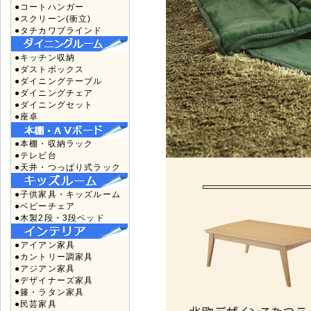
●コートハンガー
●スクリーン(衝立)
●タチカワブラインド
●キッチン収納
●ダストボックス
●ダイニングテーブル
●ダイニングチェア
●ダイニングセット
●座卓
●本棚・収納ラック
●テレビ台
●天井・つっぱり式ラック
●子供家具・キッズルーム
●ベビーチェア
●木製2段・3段ベッド
●アイアン家具
●カントリー調家具
●アジアン家具
●デザイナーズ家具
●籐・ラタン家具
●民芸家具