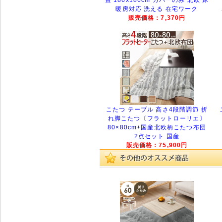
畳 186x186cm カバーのみ 北欧 床
暖房対応 洗える 在宅ワーク
販売価格：7,370円
こたつ テーブル 高さ4段階調節 折
れ脚こたつ〔フラットローリエ〕
80×80cm+国産北欧柄こたつ布団
2点セット 国産
販売価格：75,900円