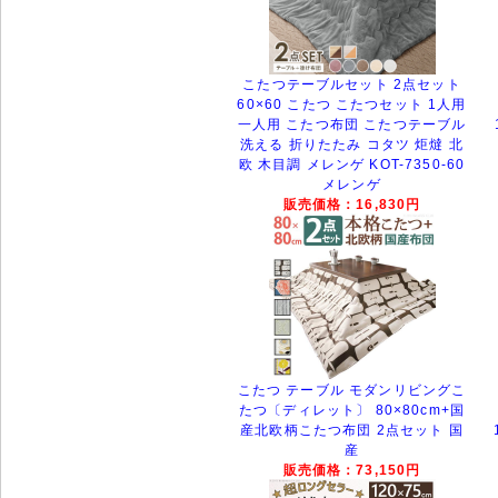
こたつテーブルセット 2点セット
60×60 こたつ こたつセット 1人用
一人用 こたつ布団 こたつテーブル
洗える 折りたたみ コタツ 炬燵 北
欧 木目調 メレンゲ KOT-7350-60
メレンゲ
販売価格：16,830円
こたつ テーブル モダンリビングこ
たつ〔ディレット〕 80×80cm+国
産北欧柄こたつ布団 2点セット 国
産
販売価格：73,150円