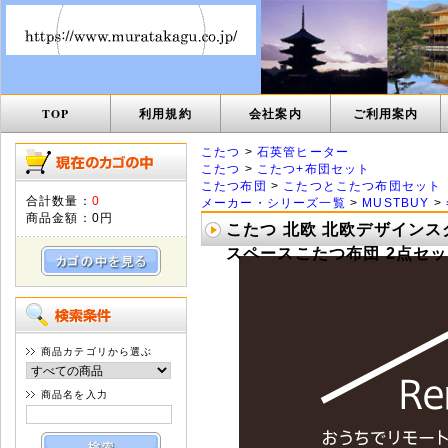
TOP
利用規約
会社案内
ご利用案内
こたつ
>
石英管ヒーター
こたつ
>
こたつ+布団セット
こたつ布団
>
こたつとこたつ布団セット
合計数量：
0
メーカー・シリーズ一覧
>
MUSTBUY
>
商品金額：
0円
こたつ 北欧 北欧デザインス
スペースこたつ布団 2点セッ
商品カテゴリから選ぶ
商品名を入力