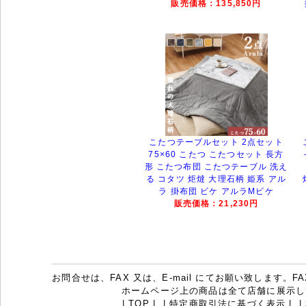
販売価格：135,850円
こたつテーブルセット 2点セット
75×60 こたつ こたつセット 長方
形 こたつ布団 こたつテーブル 洗え
る コタツ 炬燵 大理石柄 姫系 アル
ラ 掛布団 ビケ アルラMビケ
販売価格：21,230円
お問合せは、FAX 又は、E-mail にてお願い致します。FAX：07
ホームページ上の商品は全て店舗に展示し
|
TOP
|
|
特定商取引法に基づく表示
|
|