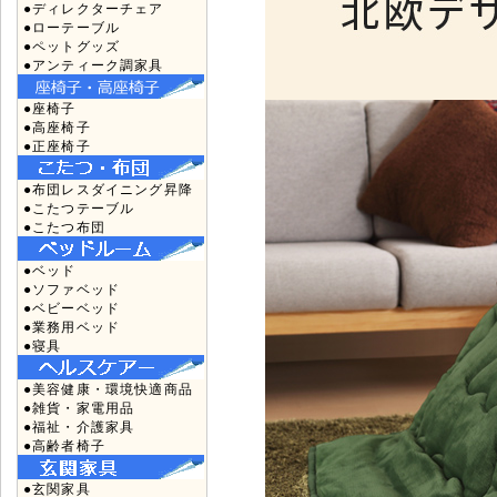
●ディレクターチェア
●ローテーブル
●ペットグッズ
●アンティーク調家具
●座椅子
●高座椅子
●正座椅子
●布団レスダイニング昇降
●こたつテーブル
●こたつ布団
●ベッド
●ソファベッド
●ベビーベッド
●業務用ベッド
●寝具
●美容健康・環境快適商品
●雑貨・家電用品
●福祉・介護家具
●高齢者椅子
●玄関家具