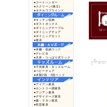
●コートハンガー
●スクリーン(衝立)
●タチカワブラインド
●キッチン収納
●ダストボックス
●ダイニングテーブル
●ダイニングチェア
●ダイニングセット
●座卓
●本棚・収納ラック
●テレビ台
●天井・つっぱり式ラック
●子供家具・キッズルーム
●ベビーチェア
●木製2段・3段ベッド
●アイアン家具
●カントリー調家具
●アジアン家具
●デザイナーズ家具
●籐・ラタン家具
●民芸家具