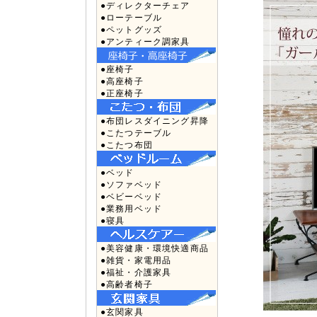
●ディレクターチェア
●ローテーブル
●ペットグッズ
●アンティーク調家具
●座椅子
●高座椅子
●正座椅子
●布団レスダイニング昇降
●こたつテーブル
●こたつ布団
●ベッド
●ソファベッド
●ベビーベッド
●業務用ベッド
●寝具
●美容健康・環境快適商品
●雑貨・家電用品
●福祉・介護家具
●高齢者椅子
●玄関家具