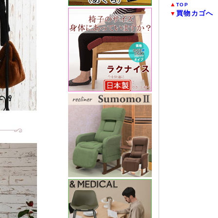
▲
TOP
買物カゴへ
▼