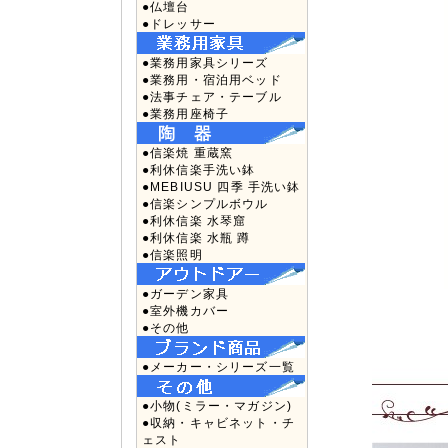
●仏壇台
●ドレッサー
●業務用家具シリーズ
●業務用・宿泊用ベッド
●法事チェア・テーブル
●業務用座椅子
●信楽焼 重蔵窯
●利休信楽手洗い鉢
●MEBIUSU 四季 手洗い鉢
●信楽シンプルボウル
●利休信楽 水琴窟
●利休信楽 水瓶 蹲
●信楽照明
●ガーデン家具
●室外機カバー
●その他
●メーカー・シリーズ一覧
●小物(ミラー・マガジン)
●収納・キャビネット・チ
ェスト