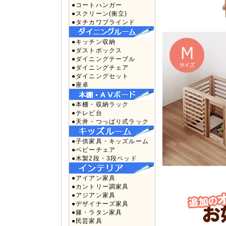
●コートハンガー
●スクリーン(衝立)
●タチカワブラインド
●キッチン収納
●ダストボックス
●ダイニングテーブル
●ダイニングチェア
●ダイニングセット
●座卓
●本棚・収納ラック
●テレビ台
●天井・つっぱり式ラック
●子供家具・キッズルーム
●ベビーチェア
●木製2段・3段ベッド
●アイアン家具
●カントリー調家具
●アジアン家具
●デザイナーズ家具
●籐・ラタン家具
●民芸家具