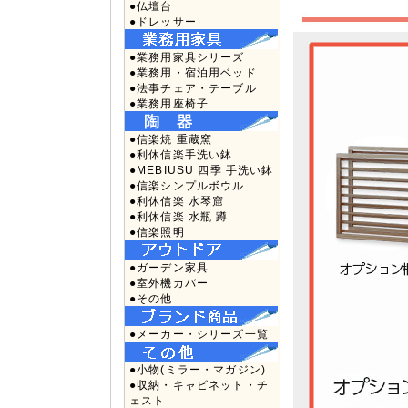
●仏壇台
●ドレッサー
●業務用家具シリーズ
●業務用・宿泊用ベッド
●法事チェア・テーブル
●業務用座椅子
●信楽焼 重蔵窯
●利休信楽手洗い鉢
●MEBIUSU 四季 手洗い鉢
●信楽シンプルボウル
●利休信楽 水琴窟
●利休信楽 水瓶 蹲
●信楽照明
●ガーデン家具
●室外機カバー
●その他
●メーカー・シリーズ一覧
●小物(ミラー・マガジン)
●収納・キャビネット・チ
ェスト