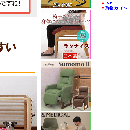
▲
TOP
買物カゴへ
▼