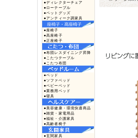
●ディレクターチェア
●ローテーブル
●ペットグッズ
●アンティーク調家具
●座椅子
●高座椅子
●正座椅子
●布団レスダイニング昇降
●こたつテーブル
●こたつ布団
●ベッド
●ソファベッド
●ベビーベッド
●業務用ベッド
●寝具
●美容健康・環境快適商品
●雑貨・家電用品
●福祉・介護家具
●高齢者椅子
●玄関家具