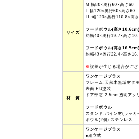
M:幅80×奥行60×高さ60
L:幅120×奥行60×高さ60
LL:幅120×奥行110.8×高さ
フードボウル(高さ10.6cm
サイズ
約幅40×奥行19.7×高さ10.
フードボウル(高さ16.5cm
約幅43×奥行22.4×高さ16.
※
誤差が生じる場合がござ
ワンケージプラス
フレーム:天然木無垢材タ
表面:PU塗装
ドア部窓:2.5mm透明アク
材 質
フードボウル
スタンド:パイン材(ラッカ
ボウル(2個):ステンレス
ワンケージプラス
●組立式