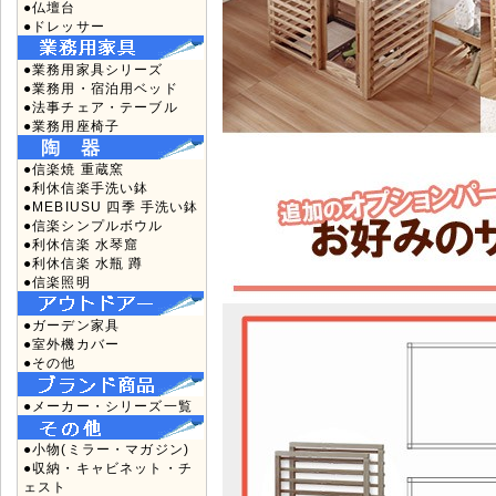
●仏壇台
●ドレッサー
●業務用家具シリーズ
●業務用・宿泊用ベッド
●法事チェア・テーブル
●業務用座椅子
●信楽焼 重蔵窯
●利休信楽手洗い鉢
●MEBIUSU 四季 手洗い鉢
●信楽シンプルボウル
●利休信楽 水琴窟
●利休信楽 水瓶 蹲
●信楽照明
●ガーデン家具
●室外機カバー
●その他
●メーカー・シリーズ一覧
●小物(ミラー・マガジン)
●収納・キャビネット・チ
ェスト