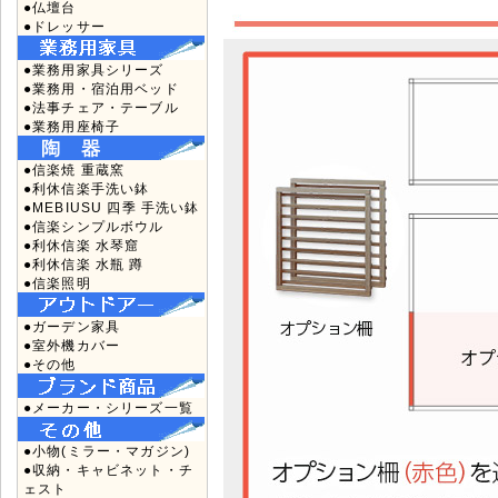
●仏壇台
●ドレッサー
●業務用家具シリーズ
●業務用・宿泊用ベッド
●法事チェア・テーブル
●業務用座椅子
●信楽焼 重蔵窯
●利休信楽手洗い鉢
●MEBIUSU 四季 手洗い鉢
●信楽シンプルボウル
●利休信楽 水琴窟
●利休信楽 水瓶 蹲
●信楽照明
●ガーデン家具
●室外機カバー
●その他
●メーカー・シリーズ一覧
●小物(ミラー・マガジン)
●収納・キャビネット・チ
ェスト