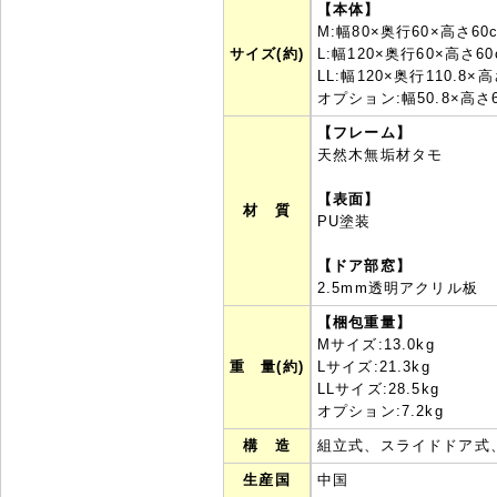
【本体】
M:幅80×奥行60×高さ60
サイズ(約)
L:幅120×奥行60×高さ60
LL:幅120×奥行110.8×高
オプション:幅50.8×高さ
【フレーム】
天然木無垢材タモ
【表面】
材 質
PU塗装
【ドア部窓】
2.5mm透明アクリル板
【梱包重量】
Mサイズ:13.0kg
重 量(約)
Lサイズ:21.3kg
LLサイズ:28.5kg
オプション:7.2kg
構 造
組立式、スライドドア式
生産国
中国