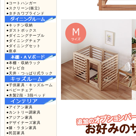
●コートハンガー
●スクリーン(衝立)
●タチカワブラインド
●キッチン収納
●ダストボックス
●ダイニングテーブル
●ダイニングチェア
●ダイニングセット
●座卓
●本棚・収納ラック
●テレビ台
●天井・つっぱり式ラック
●子供家具・キッズルーム
●ベビーチェア
●木製2段・3段ベッド
●アイアン家具
●カントリー調家具
●アジアン家具
●デザイナーズ家具
●籐・ラタン家具
●民芸家具