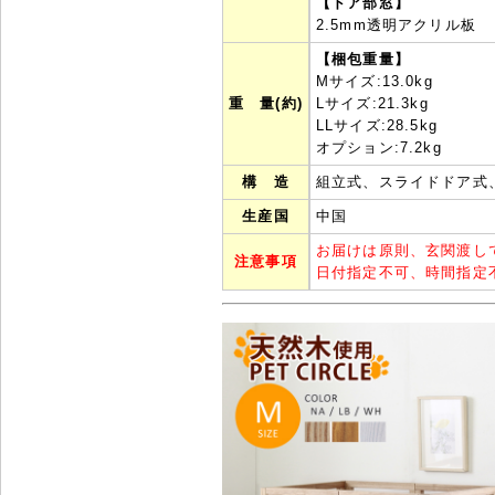
【ドア部窓】
2.5mm透明アクリル板
【梱包重量】
Mサイズ:13.0kg
重 量(約)
Lサイズ:21.3kg
LLサイズ:28.5kg
オプション:7.2kg
構 造
組立式、スライドドア式
生産国
中国
お届けは原則、玄関渡し
注意事項
日付指定不可、時間指定