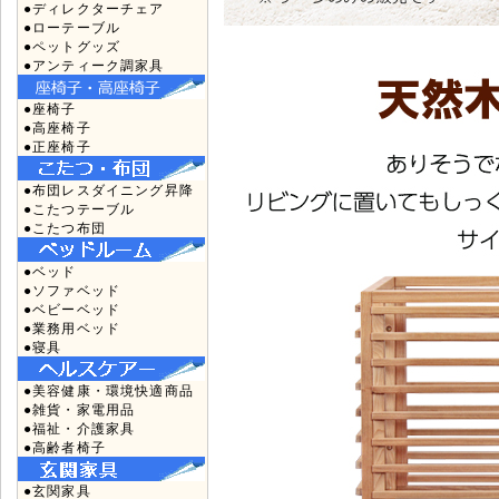
●ディレクターチェア
●ローテーブル
●ペットグッズ
●アンティーク調家具
●座椅子
●高座椅子
●正座椅子
●布団レスダイニング昇降
●こたつテーブル
●こたつ布団
●ベッド
●ソファベッド
●ベビーベッド
●業務用ベッド
●寝具
●美容健康・環境快適商品
●雑貨・家電用品
●福祉・介護家具
●高齢者椅子
●玄関家具