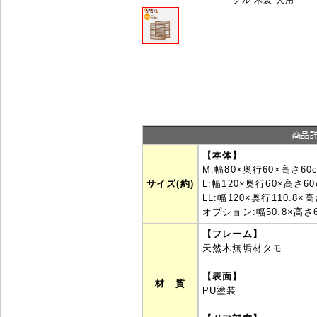
【本体】
M:幅80×奥行60×高さ60
サイズ(約)
L:幅120×奥行60×高さ60
LL:幅120×奥行110.8×高
オプション:幅50.8×高さ
【フレーム】
天然木無垢材タモ
【表面】
材 質
PU塗装