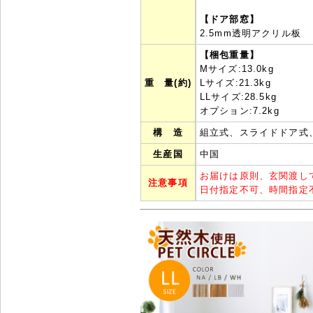
【ドア部窓】
2.5mm透明アクリル板
【梱包重量】
Mサイズ:13.0kg
重 量(約)
Lサイズ:21.3kg
LLサイズ:28.5kg
オプション:7.2kg
構 造
組立式、スライドドア式
生産国
中国
お届けは原則、玄関渡し
注意事項
日付指定不可、時間指定