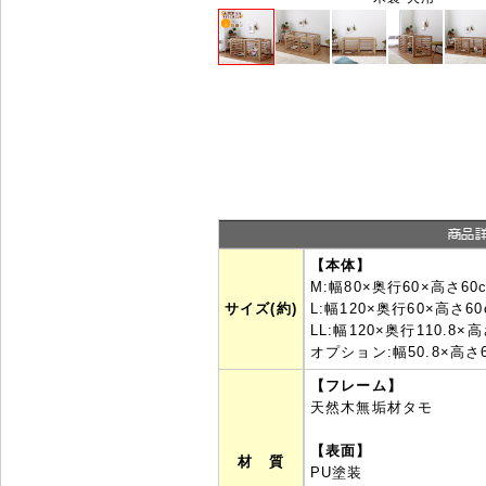
【本体】
M:幅80×奥行60×高さ60
サイズ(約)
L:幅120×奥行60×高さ60
LL:幅120×奥行110.8×高
オプション:幅50.8×高さ
【フレーム】
天然木無垢材タモ
【表面】
材 質
PU塗装