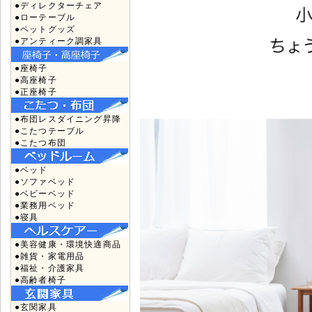
●ディレクターチェア
●ローテーブル
●ペットグッズ
●アンティーク調家具
●座椅子
●高座椅子
●正座椅子
●布団レスダイニング昇降
●こたつテーブル
●こたつ布団
●ベッド
●ソファベッド
●ベビーベッド
●業務用ベッド
●寝具
●美容健康・環境快適商品
●雑貨・家電用品
●福祉・介護家具
●高齢者椅子
●玄関家具