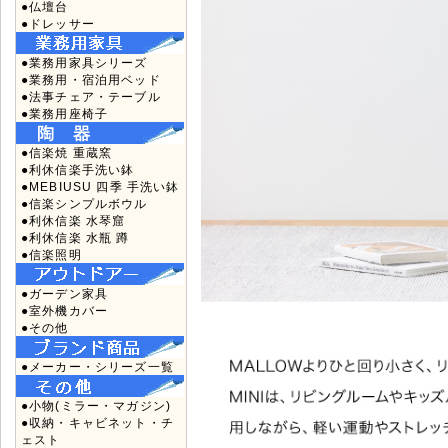
●仏壇台
●ドレッサー
●業務用家具シリーズ
●業務用・宿泊用ベッド
●法事チェア・テーブル
●業務用座椅子
●信楽焼 重蔵窯
●利休信楽手洗い鉢
●MEBIUSU 四季 手洗い鉢
●信楽シンプルボウル
●利休信楽 水琴窟
●利休信楽 水瓶 蹲
●信楽照明
●ガーデン家具
●室外機カバー
●その他
●メーカー・シリーズ一覧
●小物(ミラー・マガジン)
●収納・キャビネット・チ
ェスト