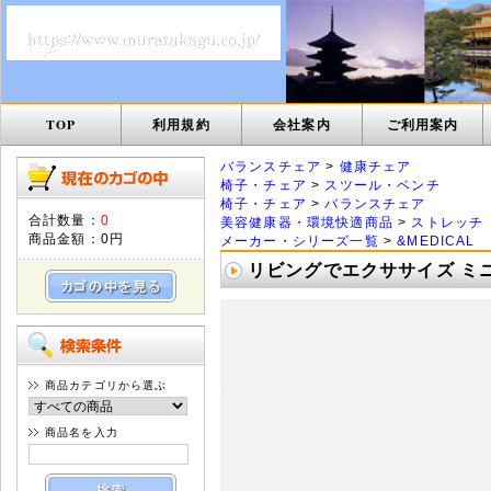
TOP
利用規約
会社案内
ご利用案内
バランスチェア
>
健康チェア
椅子・チェア
>
スツール・ベンチ
椅子・チェア
>
バランスチェア
合計数量：
0
美容健康器・環境快適商品
>
ストレッチ
商品金額：
0円
メーカー・シリーズ一覧
>
&MEDICAL
リビングでエクササイズ ミニ
商品カテゴリから選ぶ
商品名を入力