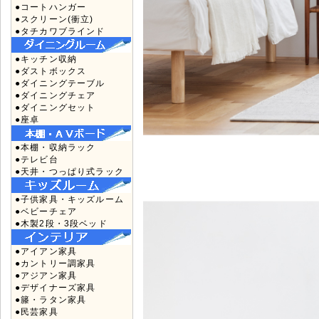
●コートハンガー
●スクリーン(衝立)
●タチカワブラインド
●キッチン収納
●ダストボックス
●ダイニングテーブル
●ダイニングチェア
●ダイニングセット
●座卓
●本棚・収納ラック
●テレビ台
●天井・つっぱり式ラック
●子供家具・キッズルーム
●ベビーチェア
●木製2段・3段ベッド
●アイアン家具
●カントリー調家具
●アジアン家具
●デザイナーズ家具
●籐・ラタン家具
●民芸家具