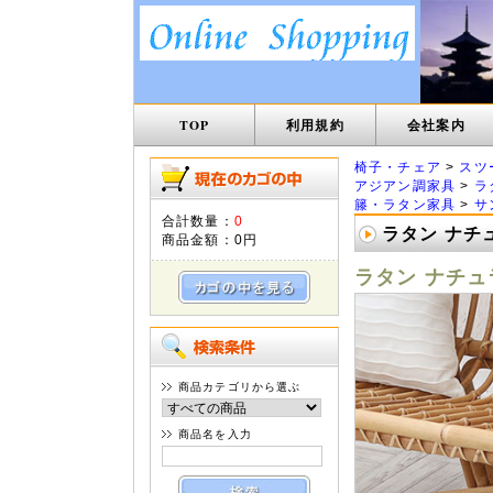
TOP
利用規約
会社案内
椅子・チェア
>
スツ
アジアン調家具
>
ラ
籐・ラタン家具
>
サ
合計数量：
0
ラタン ナチュ
商品金額：
0円
ラタン ナチュラ
商品カテゴリから選ぶ
商品名を入力