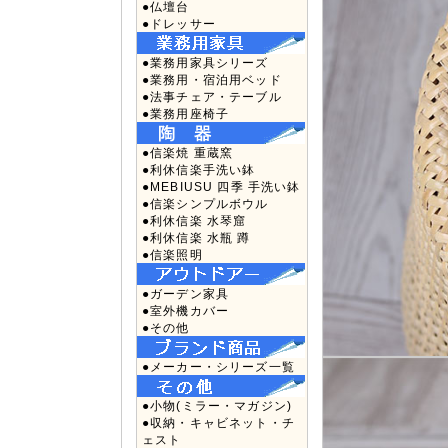
●仏壇台
●ドレッサー
●業務用家具シリーズ
●業務用・宿泊用ベッド
●法事チェア・テーブル
●業務用座椅子
●信楽焼 重蔵窯
●利休信楽手洗い鉢
●MEBIUSU 四季 手洗い鉢
●信楽シンプルボウル
●利休信楽 水琴窟
●利休信楽 水瓶 蹲
●信楽照明
●ガーデン家具
●室外機カバー
●その他
●メーカー・シリーズ一覧
●小物(ミラー・マガジン)
●収納・キャビネット・チ
ェスト