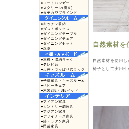
●コートハンガー
●スクリーン(衝立)
●タチカワブラインド
●キッチン収納
●ダストボックス
●ダイニングテーブル
●ダイニングチェア
自然素材を
●ダイニングセット
●座卓
●本棚・収納ラック
自然素材を使用し
●テレビ台
椅子として実用性
●天井・つっぱり式ラック
●子供家具・キッズルーム
●ベビーチェア
●木製2段・3段ベッド
●アイアン家具
●カントリー調家具
●アジアン家具
●デザイナーズ家具
●籐・ラタン家具
●民芸家具