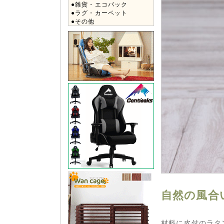
●雑貨・エコバック
●ラグ・カーペット
●その他
自然の風合
材料に皮付のラタ