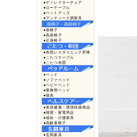
●ディレクターチェア
●ローテーブル
●ペットグッズ
●アンティーク調家具
●座椅子
●高座椅子
●正座椅子
●布団レスダイニング昇降
●こたつテーブル
●こたつ布団
●ベッド
●ソファベッド
●ベビーベッド
●業務用ベッド
●寝具
●美容健康・環境快適商品
●雑貨・家電用品
●福祉・介護家具
●高齢者椅子
●玄関家具