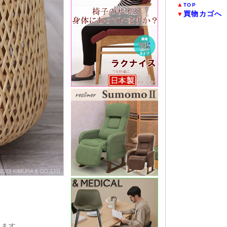
▲
TOP
買物カゴへ
▼
えます。