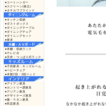
●コートハンガー
●スクリーン(衝立)
●タチカワブラインド
●キッチン収納
●ダストボックス
●ダイニングテーブル
●ダイニングチェア
●ダイニングセット
●座卓
●本棚・収納ラック
●テレビ台
●天井・つっぱり式ラック
●子供家具・キッズルーム
●ベビーチェア
●木製2段・3段ベッド
●アイアン家具
●カントリー調家具
●アジアン家具
●デザイナーズ家具
●籐・ラタン家具
●民芸家具