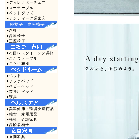
●ディレクターチェア
●ローテーブル
●ペットグッズ
●アンティーク調家具
●座椅子
●高座椅子
●正座椅子
●布団レスダイニング昇降
●こたつテーブル
●こたつ布団
●ベッド
●ソファベッド
●ベビーベッド
●業務用ベッド
●寝具
●美容健康・環境快適商品
●雑貨・家電用品
●福祉・介護家具
●高齢者椅子
●玄関家具