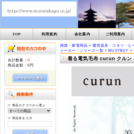
TOP
利用規約
会社案内
ご利用案内
雑貨・家電用品
>
暖房器具・コタツ・ヒ
メーカー・シリーズ一覧
>
MUSTBUY
>
着る電気毛布 curun クルン
合計数量：
0
商品金額：
0円
商品カテゴリから選ぶ
商品名を入力