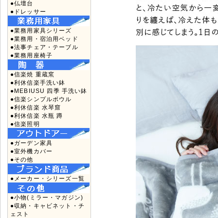
●仏壇台
●ドレッサー
●業務用家具シリーズ
●業務用・宿泊用ベッド
●法事チェア・テーブル
●業務用座椅子
●信楽焼 重蔵窯
●利休信楽手洗い鉢
●MEBIUSU 四季 手洗い鉢
●信楽シンプルボウル
●利休信楽 水琴窟
●利休信楽 水瓶 蹲
●信楽照明
●ガーデン家具
●室外機カバー
●その他
●メーカー・シリーズ一覧
●小物(ミラー・マガジン)
●収納・キャビネット・チ
ェスト