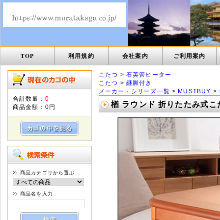
TOP
利用規約
会社案内
ご利用案内
こたつ
>
石英管ヒーター
こたつ
>
継脚付き
メーカー・シリーズ一覧
>
MUSTBUY
>
合計数量：
0
楢 ラウンド 折りたたみ式こた
商品金額：
0円
商品カテゴリから選ぶ
商品名を入力