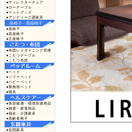
●ディレクターチェア
●ローテーブル
●ペットグッズ
●アンティーク調家具
●座椅子
●高座椅子
●正座椅子
●布団レスダイニング昇降
●こたつテーブル
●こたつ布団
●ベッド
●ソファベッド
●ベビーベッド
●業務用ベッド
●寝具
●美容健康・環境快適商品
●雑貨・家電用品
●福祉・介護家具
●高齢者椅子
●玄関家具