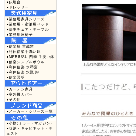
●仏壇台
●ドレッサー
●業務用家具シリーズ
●業務用・宿泊用ベッド
●法事チェア・テーブル
●業務用座椅子
●信楽焼 重蔵窯
●利休信楽手洗い鉢
●MEBIUSU 四季 手洗い鉢
●信楽シンプルボウル
●利休信楽 水琴窟
●利休信楽 水瓶 蹲
●信楽照明
●ガーデン家具
●室外機カバー
●その他
●メーカー・シリーズ一覧
●小物(ミラー・マガジン)
●収納・キャビネット・チ
ェスト