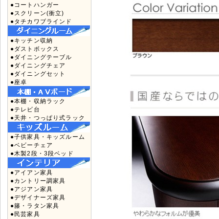
●コートハンガー
●スクリーン(衝立)
●タチカワブラインド
●キッチン収納
●ダストボックス
●ダイニングテーブル
●ダイニングチェア
●ダイニングセット
●座卓
●本棚・収納ラック
●テレビ台
●天井・つっぱり式ラック
●子供家具・キッズルーム
●ベビーチェア
●木製2段・3段ベッド
●アイアン家具
●カントリー調家具
●アジアン家具
●デザイナーズ家具
●籐・ラタン家具
●民芸家具