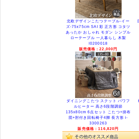
北欧デザインこたつテーブル-イー
ズ-75x75cm SAI 彩 正方形 コタツ
あったか おしゃれ モダン シンプル
ローテーブル 一人暮らし 木製
l0200018
販売価格：22,000円
ダイニングこたつ スクット パワフ
ルヒーター 高さ6段階調節
135x80cm 6点セット こたつ+掛布
団+肘付き回転椅子4脚 長方形 i-
3300263
販売価格：116,820円