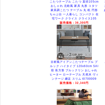
こたつテーブル こたつ 直径105cm
おしゃれ 北欧風 家具 丸形 コタツ
家具調こたつ テーブル 丸 机 円形
ちゃぶ台 一人暮らし コンパクト 在
宅ワーク クライス クライス105
販売価格：36,300円
古材風アイアンこたつテーブル ブ
ルック ハイタイプ 120x60cm SAI
彩 長方形 ブルックリン おしゃれ
ヒーター ローテーブル 天然木 ヴィ
ンテージ 継足 スリム t0700009
販売価格：32,340円