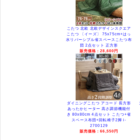
こたつ 北欧 北欧デザインスクエア
こたつ 〔イーズ〕 75x75cm+はっ
水リバーシブル省スペースこたつ布
団 2点セット 正方形
販売価格：28,600円
ダイニングこたつ アコード 長方形
あったかヒーター 高さ調節機能付
き 80x80cm 4点セット こたつ+省
スペース布団+回転椅子2脚 i-
2700129
販売価格：66,550円