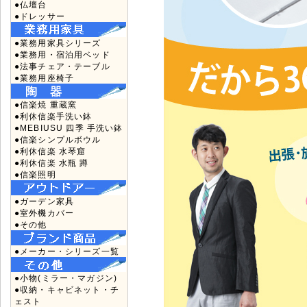
●仏壇台
●ドレッサー
●業務用家具シリーズ
●業務用・宿泊用ベッド
●法事チェア・テーブル
●業務用座椅子
●信楽焼 重蔵窯
●利休信楽手洗い鉢
●MEBIUSU 四季 手洗い鉢
●信楽シンプルボウル
●利休信楽 水琴窟
●利休信楽 水瓶 蹲
●信楽照明
●ガーデン家具
●室外機カバー
●その他
●メーカー・シリーズ一覧
●小物(ミラー・マガジン)
●収納・キャビネット・チ
ェスト