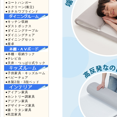
●コートハンガー
●スクリーン(衝立)
●タチカワブラインド
●キッチン収納
●ダストボックス
●ダイニングテーブル
●ダイニングチェア
●ダイニングセット
●座卓
●本棚・収納ラック
●テレビ台
●天井・つっぱり式ラック
●子供家具・キッズルーム
●ベビーチェア
●木製2段・3段ベッド
●アイアン家具
●カントリー調家具
●アジアン家具
●デザイナーズ家具
●籐・ラタン家具
●民芸家具