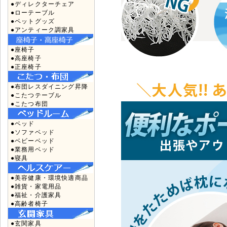
●ディレクターチェア
●ローテーブル
●ペットグッズ
●アンティーク調家具
●座椅子
●高座椅子
●正座椅子
●布団レスダイニング昇降
●こたつテーブル
●こたつ布団
●ベッド
●ソファベッド
●ベビーベッド
●業務用ベッド
●寝具
●美容健康・環境快適商品
●雑貨・家電用品
●福祉・介護家具
●高齢者椅子
●玄関家具