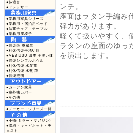
●仏壇台
ンチ。
●ドレッサー
座面はラタン手編み
●業務用家具シリーズ
●業務用・宿泊用ベッド
弾力があります。
●法事チェア・テーブル
●業務用座椅子
軽くて扱いやすく、
ラタンの座面のゆっ
●信楽焼 重蔵窯
●利休信楽手洗い鉢
を演出します。
●MEBIUSU 四季 手洗い鉢
●信楽シンプルボウル
●利休信楽 水琴窟
●利休信楽 水瓶 蹲
●信楽照明
●ガーデン家具
●室外機カバー
●その他
●メーカー・シリーズ一覧
●小物(ミラー・マガジン)
●収納・キャビネット・チ
ェスト