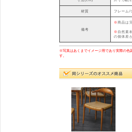
寸法(cm)
外寸:(幅)1
材質
フレーム/
※
商品は
備考
※
自然素
の個体差
※写真はあくまでイメージ用であり実際の色
す。