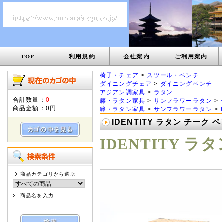
TOP
利用規約
会社案内
ご利用案内
椅子・チェア
>
スツール・ベンチ
ダイニングチェア
>
ダイニングベンチ
アジアン調家具
>
ラタン
合計数量：
0
籐・ラタン家具
>
サンフラワーラタン
>
商品金額：
0円
籐・ラタン家具
>
サンフラワーラタン
>
IDENTITY ラタン チーク ベ
IDENTITY ラ
商品カテゴリから選ぶ
商品名を入力