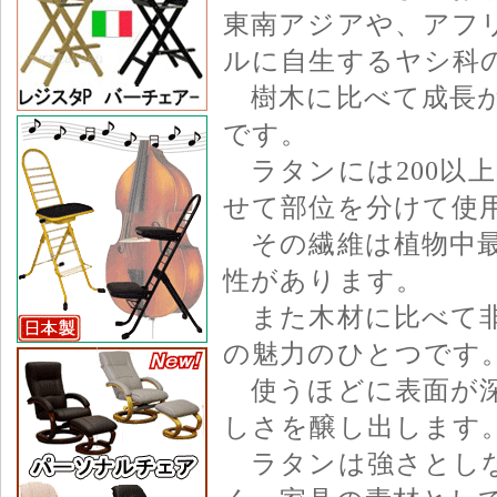
東南アジアや、アフ
ルに自生するヤシ科
樹木に比べて成長が
です。
ラタンには200以
せて部位を分けて使
その繊維は植物中最
性があります。
また木材に比べて非
の魅力のひとつです
使うほどに表面が深
しさを醸し出します
ラタンは強さとしな