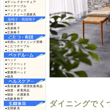
●ディレクターチェア
●ローテーブル
●ペットグッズ
●アンティーク調家具
●座椅子
●高座椅子
●正座椅子
●布団レスダイニング昇降
●こたつテーブル
●こたつ布団
●ベッド
●ソファベッド
●ベビーベッド
●業務用ベッド
●寝具
●美容健康・環境快適商品
●雑貨・家電用品
●福祉・介護家具
●高齢者椅子
ダイニングでく
●玄関家具