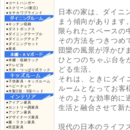
●コートハンガー
●スクリーン(衝立)
日本の家は、ダイニ
●タチカワブラインド
まう傾向があります
●キッチン収納
●ダストボックス
限られたスペースの
●ダイニングテーブル
その方法をつきつめ
●ダイニングチェア
●ダイニングセット
団欒の風景が浮かび
●座卓
ひとつのちゃぶ台を
●本棚・収納ラック
●テレビ台
どる生活。
●天井・つっぱり式ラック
それは、ときにダイ
●子供家具・キッズルーム
●ベビーチェア
ルームとなってお客
●木製2段・3段ベッド
そのような効率的に
●アイアン家具
生活と融合させて新
●カントリー調家具
●アジアン家具
●デザイナーズ家具
●籐・ラタン家具
現代の日本のライフ
●民芸家具