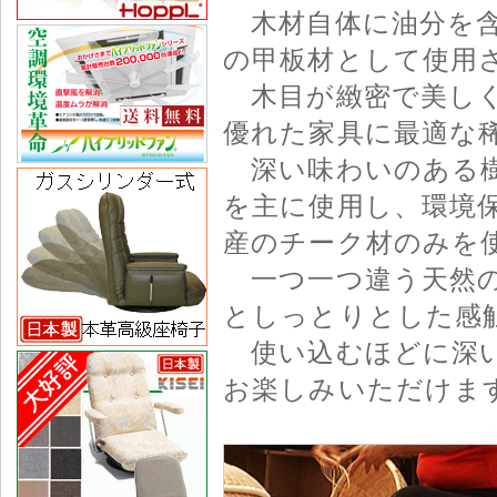
木材自体に油分を含
の甲板材として使用
木目が緻密で美しく
優れた家具に最適な
深い味わいのある樹齢
を主に使用し、環境
産のチーク材のみを
一つ一つ違う天然の
としっとりとした感
使い込むほどに深い
お楽しみいただけま