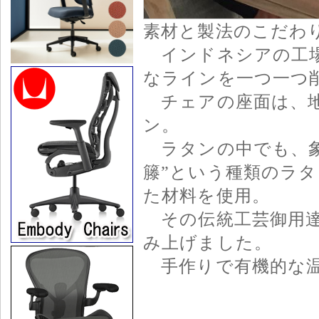
素材と製法のこだわ
インドネシアの工場
なラインを一つ一つ
チェアの座面は、地
ン。
ラタンの中でも、象
籐”という種類のラタ
た材料を使用。
その伝統工芸御用達
み上げました。
手作りで有機的な温