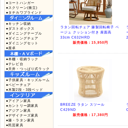
●コートハンガー
●スクリーン(衝立)
●タチカワブラインド
●キッチン収納
ラタン回転チェア 籐製回転椅子 ベ
●ダストボックス
ージュ クッション付き 座面高
●ダイニングテーブル
33cm C632HRD
●ダイニングチェア
販売価格：15,950円
●ダイニングセット
●座卓
●本棚・収納ラック
●テレビ台
●天井・つっぱり式ラック
●子供家具・キッズルーム
●ベビーチェア
●木製2段・3段ベッド
●アイアン家具
BREEZE ラタン スツール
●カントリー調家具
C429ND
●アジアン家具
販売価格：17,380円
●デザイナーズ家具
●籐・ラタン家具
●民芸家具