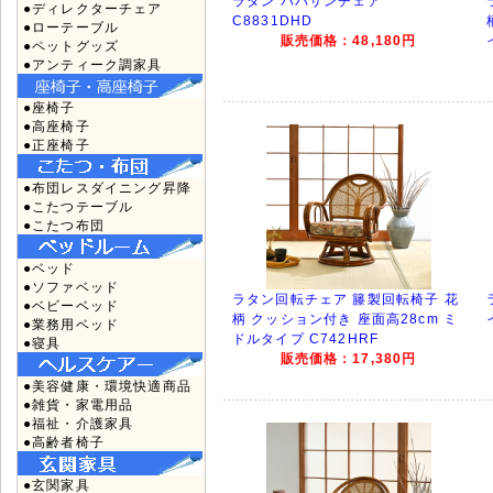
ラタン パパサンチェア
●ディレクターチェア
C8831DHD
●ローテーブル
販売価格：48,180円
●ペットグッズ
●アンティーク調家具
●座椅子
●高座椅子
●正座椅子
●布団レスダイニング昇降
●こたつテーブル
●こたつ布団
●ベッド
●ソファベッド
ラタン回転チェア 籐製回転椅子 花
●ベビーベッド
柄 クッション付き 座面高28cm ミ
●業務用ベッド
ドルタイプ C742HRF
●寝具
販売価格：17,380円
●美容健康・環境快適商品
●雑貨・家電用品
●福祉・介護家具
●高齢者椅子
●玄関家具