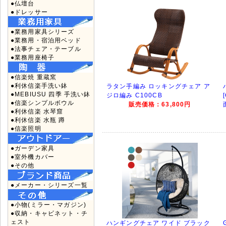
●仏壇台
●ドレッサー
●業務用家具シリーズ
●業務用・宿泊用ベッド
●法事チェア・テーブル
●業務用座椅子
●信楽焼 重蔵窯
●利休信楽手洗い鉢
ラタン手編み ロッキングチェア ア
●MEBIUSU 四季 手洗い鉢
ジロ編み C100CB
●信楽シンプルボウル
販売価格：63,800円
●利休信楽 水琴窟
●利休信楽 水瓶 蹲
●信楽照明
●ガーデン家具
●室外機カバー
●その他
●メーカー・シリーズ一覧
●小物(ミラー・マガジン)
●収納・キャビネット・チ
ェスト
ハンギングチェア ワイド ブラック