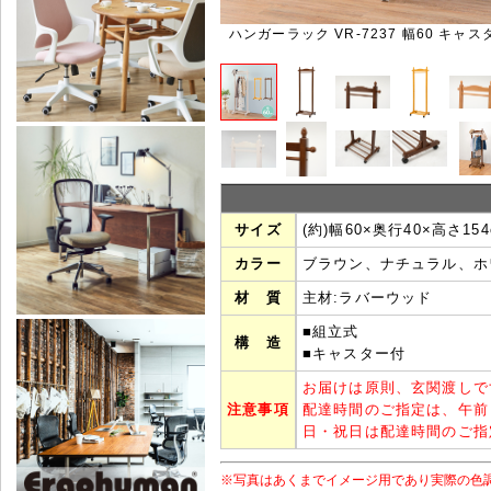
ハンガーラック VR-7237 幅60 キャ
サイズ
(約)幅60×奥行40×高さ154
カラー
ブラウン、ナチュラル、ホ
材 質
主材:ラバーウッド
■組立式
構 造
■キャスター付
お届けは原則、玄関渡しで
注意事項
配達時間のご指定は、午前
日・祝日は配達時間のご指
※写真はあくまでイメージ用であり実際の色