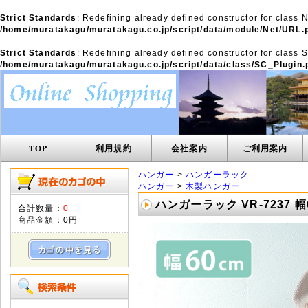
Strict Standards
: Redefining already defined constructor for class
/home/muratakagu/muratakagu.co.jp/script/data/module/Net/URL.
Strict Standards
: Redefining already defined constructor for class 
/home/muratakagu/muratakagu.co.jp/script/data/class/SC_Plugin.
TOP
利用規約
会社案内
ご利用案内
ハンガー
>
ハンガーラック
ハンガー
>
木製ハンガー
ハンガーラック VR-7237 
合計数量：
0
商品金額：
0円