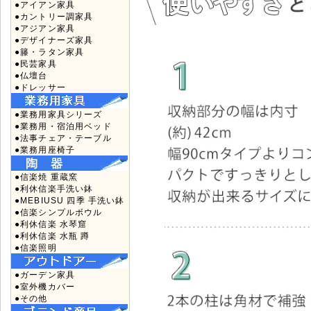
●アイアン家具
●カントリー調家具
●アジアン家具
●デザイナーズ家具
●籐・ラタン家具
●民芸家具
●仏壇台
●ドレッサー
●業務用家具シリーズ
●業務用・宿泊用ベッド
●法事チェア・テーブル
●業務用座椅子
●信楽焼 重蔵窯
●利休信楽手洗い鉢
●MEBIUSU 四季 手洗い鉢
●信楽シンプルボウル
●利休信楽 水琴窟
●利休信楽 水瓶 蹲
●信楽照明
●ガーデン家具
●室外機カバー
●その他