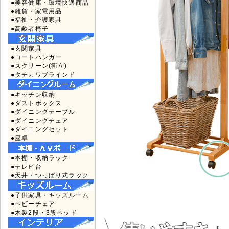
●美容健康・環境快適商品
●雑貨・家電用品
●福祉・介護家具
●高齢者椅子
●玄関家具
●コートハンガー
●スクリーン(衝立)
●タチカワブラインド
●キッチン収納
●ダストボックス
●ダイニングテーブル
●ダイニングチェア
●ダイニングセット
●座卓
●本棚・収納ラック
●テレビ台
●天井・つっぱり式ラック
●子供家具・キッズルーム
●ベビーチェア
●木製2段・3段ベッド